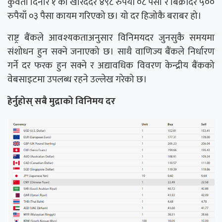
कुवेती दिनार १ को खरिददर ४९८ रुपैयाँ ०८ पैसा र बिक्रीदर ५००
रुपैयाँ ०३ पैसा कायम गरिएको छ। यो दर हिजोकै बराबर हो।
राष्ट्र बैंकले आवश्यकताअनुसार विनिमयदर जुनसुकै समयमा
संशोधन हुन सक्ने जनाएको छ। साथै वाणिज्य बैंकले निर्धारण
गर्ने दर फरक हुन सक्ने र अद्यावधिक विवरण केन्द्रीय बैंकको
वेबसाइटमा उपलब्ध रहने उल्लेख गरेको छ।
हेर्नुहोस् सबै मुद्राको विनिमय दर