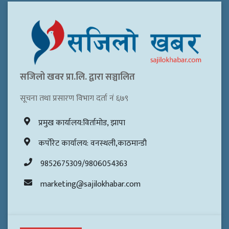
सजिलो खवर प्रा.लि. द्वारा सञ्चालित
सूचना तथा प्रसारण विभाग दर्ता नं ६७९
प्रमुख कार्यालय:विर्तामोड, झापा
कर्पोरेट कार्यालय: वनस्थली,काठमान्डौ
9852675309/9806054363
marketing@sajilokhabar.com