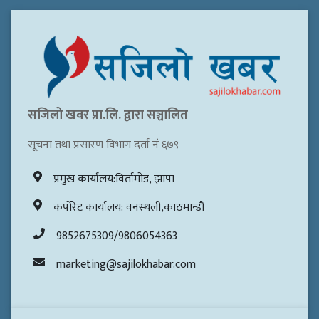
सजिलो खवर प्रा.लि. द्वारा सञ्चालित
सूचना तथा प्रसारण विभाग दर्ता नं ६७९
प्रमुख कार्यालय:विर्तामोड, झापा
कर्पोरेट कार्यालय: वनस्थली,काठमान्डौ
9852675309/9806054363
marketing@sajilokhabar.com