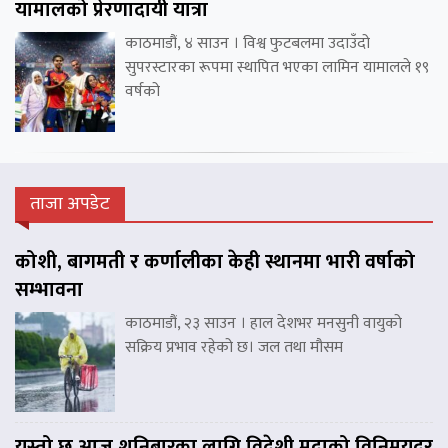
यामालको प्रेरणादायी यात्रा
काठमाडौं, ४ साउन । विश्व फुटबलमा उदाउँदो
सुपरस्टारका रूपमा स्थापित भएका लामिन यामालले १९
वर्षको
ताजा अपडेट
कोशी, बागमती र कर्णालीका केही स्थानमा भारी वर्षाको
सम्भावना
काठमाडौं, २३ साउन । हाल देशभर मनसुनी वायुको
सक्रिय प्रभाव रहेको छ। जल तथा मौसम
यस्तो छ आज शनिबारका लागि विदेशी मुद्राको विनिमयदर