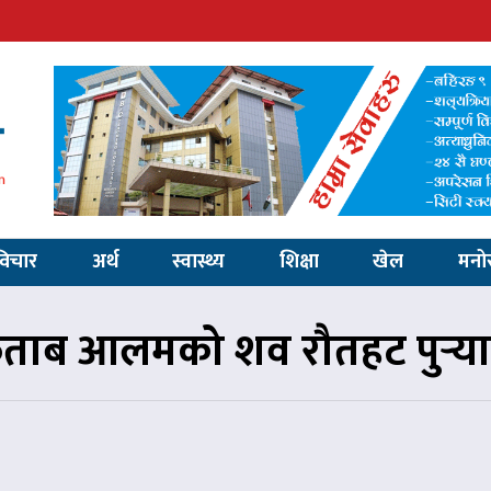
विचार
अर्थ
स्वास्थ्य
शिक्षा
खेल
मनो
ाब आलमको शव रौतहट पुर्‍य