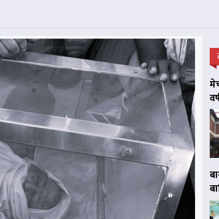
मे
वर
बा
बा