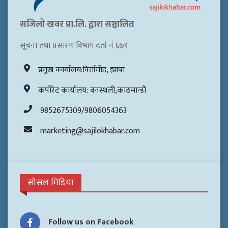
सजिलो खवर प्रा.लि. द्वारा सञ्चालित
सूचना तथा प्रसारण विभाग दर्ता नं ६७९
प्रमुख कार्यालय:विर्तामोड, झापा
कर्पोरेट कार्यालय: वनस्थली,काठमान्डौ
9852675309/9806054363
marketing@sajilokhabar.com
सोसल मिडिया
Follow us on Facebook