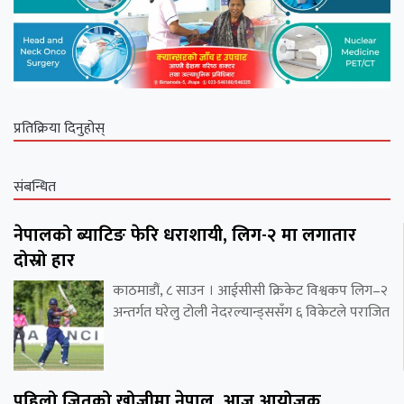
प्रतिक्रिया दिनुहोस्
संबन्धित
नेपालको ब्याटिङ फेरि धराशायी, लिग-२ मा लगातार
दोस्रो हार
काठमाडौं, ८ साउन । आईसीसी क्रिकेट विश्वकप लिग–२
अन्तर्गत घरेलु टोली नेदरल्यान्ड्ससँग ६ विकेटले पराजित
पहिलो जितको खोजीमा नेपाल, आज आयोजक