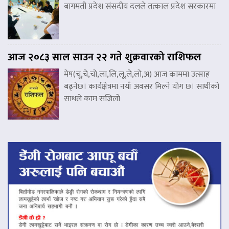
बागमती प्रदेश संसदीय दलले तत्काल प्रदेश सरकारमा
आज २०८३ साल साउन २२ गते शुक्रवारको राशिफल
मेष(चू,चे,चो,ला,लि,लू,ले,लो,अ) आज काममा उत्साह
बढ्नेछ। कार्यक्षेत्रमा नयाँ अवसर मिल्ने योग छ। साथीको
साथले काम सजिलो