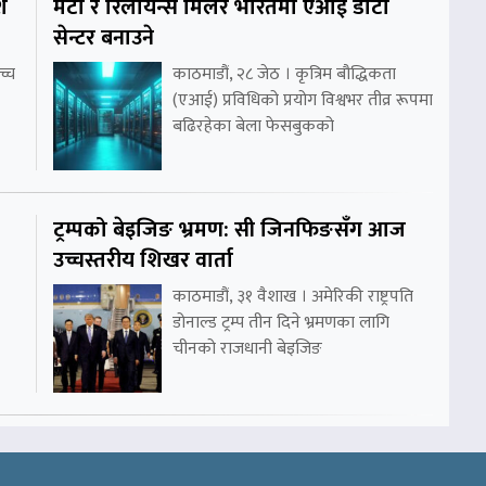
श
मेटा र रिलायन्स मिलेर भारतमा एआई डाटा
सेन्टर बनाउने
च्च
काठमाडौं, २८ जेठ । कृत्रिम बौद्धिकता
(एआई) प्रविधिको प्रयोग विश्वभर तीव्र रूपमा
बढिरहेका बेला फेसबुकको
ट्रम्पको बेइजिङ भ्रमण: सी जिनफिङसँग आज
उच्चस्तरीय शिखर वार्ता
काठमाडौं, ३१ वैशाख । अमेरिकी राष्ट्रपति
डोनाल्ड ट्रम्प तीन दिने भ्रमणका लागि
चीनको राजधानी बेइजिङ