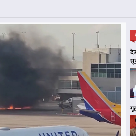
दे
सु
गृ