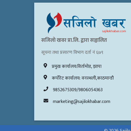
सजिलो खवर प्रा.लि. द्वारा सञ्चालित
सूचना तथा प्रसारण विभाग दर्ता नं ६७९
प्रमुख कार्यालय:विर्तामोड, झापा
कर्पोरेट कार्यालय: वनस्थली,काठमान्डौ
9852675309/9806054363
marketing@sajilokhabar.com
© 2026 Sajilo K