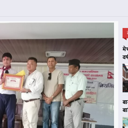
मे
वर
बा
बा