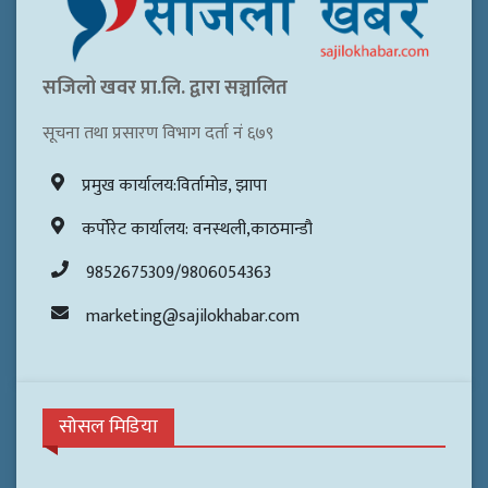
सजिलो खवर प्रा.लि. द्वारा सञ्चालित
सूचना तथा प्रसारण विभाग दर्ता नं ६७९
प्रमुख कार्यालय:विर्तामोड, झापा
कर्पोरेट कार्यालय: वनस्थली,काठमान्डौ
9852675309/9806054363
marketing@sajilokhabar.com
सोसल मिडिया