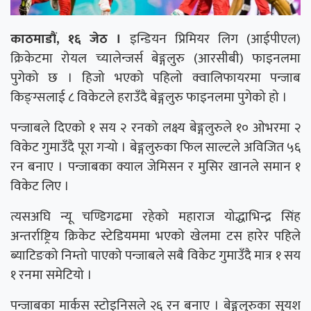
काठमाडौं, १६ जेठ ।
इन्डियन प्रिमियर लिग (आईपीएल)
क्रिकेटमा रोयल च्यालेन्जर्स बेङ्गलुरु (आरसीबी) फाइनलमा
पुगेको छ । हिजो भएको पहिलो क्वालिफायरमा पन्जाब
किङ्ग्सलाई ८ विकेटले हराउँदै बेङ्गलुरु फाइनलमा पुगेको हो ।
पन्जाबले दिएको १ सय २ रनको लक्ष्य बेङ्गलुरुले १० ओभरमा २
विकेट गुमाउँदै पूरा गर्‍यो । बेङ्गलुरुका फिल साल्टले अविजित ५६
रन बनाए । पन्जाबका क्याल जेमिसन र मुसिर खानले समान १
विकेट लिए ।
त्यसअघि न्यू चण्डिगढमा रहेको महाराज योद्धाभिन्द्र सिंह
अन्तर्राष्ट्रिय क्रिकेट स्टेडियममा भएको खेलमा टस हारेर पहिले
ब्याटिङको निम्तो पाएको पन्जाबले सबै विकेट गुमाउँदै मात्र १ सय
१ रनमा समेटियो ।
पन्जाबका मार्कस स्टोइनिसले २६ रन बनाए । बेङ्गलुरुका सुयश