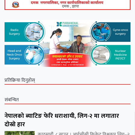
प्रतिक्रिया दिनुहोस्
संबन्धित
नेपालको ब्याटिङ फेरि धराशायी, लिग-२ मा लगातार
दोस्रो हार
काठमाडौं, ८ साउन । आईसीसी क्रिकेट विश्वकप लिग–२