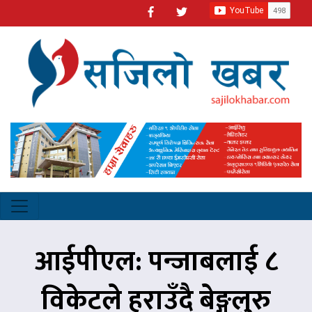
आईपीएल: पन्जाबलाई ८
विकेटले हराउँदै बेङ्गलुरु