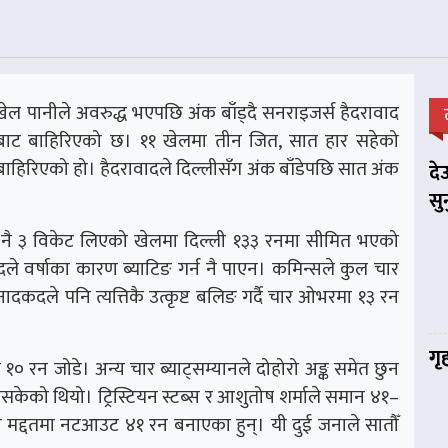
ेल पानीले अवरुद्ध भएपछि अंक बाँड्दै सनराइजर्स हैदरावाद
बाट बाहिरिएको छ। ११ खेलमा तीन जित, सात हार सहेको
ाहिरिएको हो। हैदरावादले दिल्लीसँग अंक बाँडेपछि सात अंक
दे
सु
ा नै ३ विकेट लिएको खेलमा दिल्ली १३३ रनमा सीमित भएको
ले वर्षाका कारण ब्याटिङ गर्न नै पाएन। कमिन्सले कुल चार
कदले पनि त्यत्तिकै उत्कृष्ट बलिङ गर्दै चार ओभरमा १३ रन
गृ
ल १० रन जोडे। अन्य चार ब्याट्सम्यानले दोहोरो अङ्क समेत छुन
केको थियो। ट्रिस्टियन स्टब्स र आशुतोष शर्माले समान ४१–
को मद्दतमा नटआउट ४१ रन बनाएका हुन्। यी दुई जनाले सातौँ