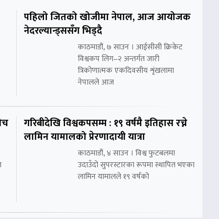
पहिलो जितको खोजीमा नेपाल, आज आयोजक
नेदरल्यान्ड्ससँग भिड्दै
काठमाडौं, ७ साउन । आईसीसी क्रिकेट
विश्वकप लिग–२ अन्तर्गत जारी
त्रिकोणात्मक एकदिवसीय शृंखलामा
नेपालले आज
ीच
गरिबीदेखि विश्वकपसम्म : १९ वर्षमै इतिहास रच्ने
लामिन यामालको प्रेरणादायी यात्रा
काठमाडौं, ४ साउन । विश्व फुटबलमा
ा
उदाउँदो सुपरस्टारका रूपमा स्थापित भएका
लामिन यामालले १९ वर्षको