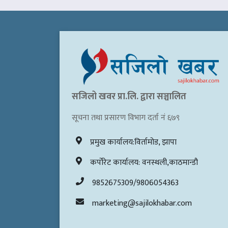
सजिलो खवर प्रा.लि. द्वारा सञ्चालित
सूचना तथा प्रसारण विभाग दर्ता नं ६७९
प्रमुख कार्यालय:विर्तामोड, झापा
कर्पोरेट कार्यालय: वनस्थली,काठमान्डौ
9852675309/9806054363
marketing@sajilokhabar.com