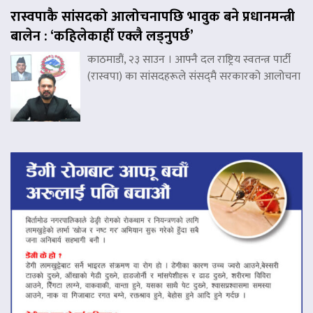
रास्वपाकै सांसदको आलोचनापछि भावुक बने प्रधानमन्त्री
बालेन : ‘कहिलेकाहीँ एक्लै लड्नुपर्छ’
काठमाडौं, २३ साउन । आफ्नै दल राष्ट्रिय स्वतन्त्र पार्टी
(रास्वपा) का सांसदहरूले संसद्‌मै सरकारको आलोचना