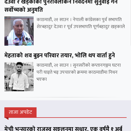
देउवा र खड्काको पुनरावलोकन निवेदनमा सुनुवाइ गर्न
सर्वोच्चको अनुमति
काठमाडौं, २१ साउन । नेपाली कांग्रेसका पुर्व सभापति
शेरबहादुर देउवा र पूर्व उपसभापति पूर्णबहादुर खड्काले
मेहताको शव बुझ्न परिवार तयार, भोलि थप वार्ता हुने
काठमाडौं, २१ साउन । सुनसरीको कप्तानगञ्जम घटना
परी घाइते भइ उपचारको क्रममा काठमाडौंमा निधन
भएका
ताजा अपडेट
मेची भन्सारको राजस्व सङ्कलनमा सुधार, एक वर्षमै १ अर्ब