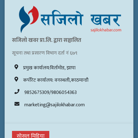
सजिलो खवर प्रा.लि. द्वारा सञ्चालित
सूचना तथा प्रसारण विभाग दर्ता नं ६७९
प्रमुख कार्यालय:विर्तामोड, झापा
कर्पोरेट कार्यालय: वनस्थली,काठमान्डौ
9852675309/9806054363
marketing@sajilokhabar.com
सोसल मिडिया