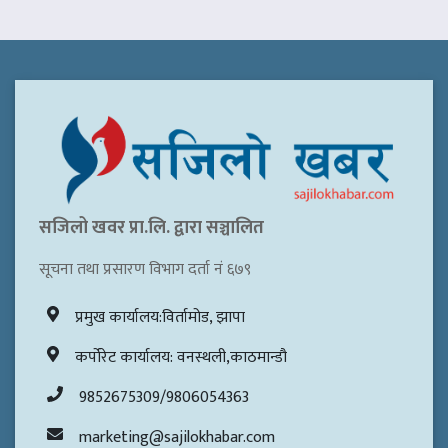
सजिलो खवर प्रा.लि. द्वारा सञ्चालित
सूचना तथा प्रसारण विभाग दर्ता नं ६७९
प्रमुख कार्यालय:विर्तामोड, झापा
कर्पोरेट कार्यालय: वनस्थली,काठमान्डौ
9852675309/9806054363
marketing@sajilokhabar.com