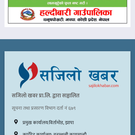
सजिलो खवर प्रा.लि. द्वारा सञ्चालित
सूचना तथा प्रसारण विभाग दर्ता नं ६७९
प्रमुख कार्यालय:विर्तामोड, झापा
कर्पोरेट कार्यालय: वनस्थली,काठमान्डौ