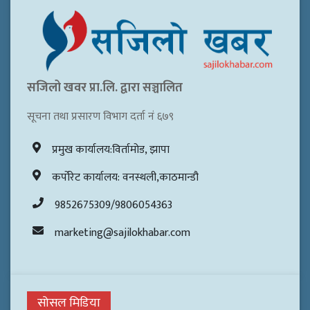
सजिलो खवर प्रा.लि. द्वारा सञ्चालित
सूचना तथा प्रसारण विभाग दर्ता नं ६७९
प्रमुख कार्यालय:विर्तामोड, झापा
कर्पोरेट कार्यालय: वनस्थली,काठमान्डौ
9852675309/9806054363
marketing@sajilokhabar.com
सोसल मिडिया