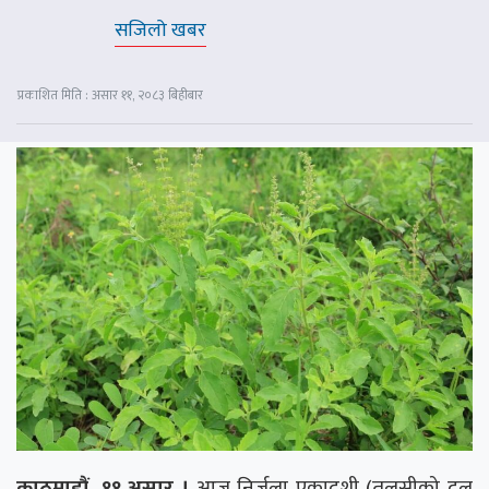
सजिलो खबर
प्रकाशित मिति : असार ११, २०८३ बिहीबार
काठमाडौं, ११ असार ।
आज निर्जला एकादशी (तुलसीको दल