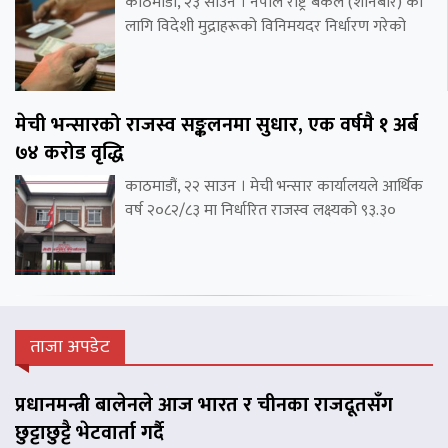
काठमाडौं, २३ साउन । नेपाल राष्ट्र बैंकले (शनिबार) का
लागि विदेशी मुद्राहरूको विनिमयदर निर्धारण गरेको
मेची भन्सारको राजस्व सङ्कलनमा सुधार, एक वर्षमै १ अर्ब
७४ करोड वृद्धि
काठमाडौं, २२ साउन । मेची भन्सार कार्यालयले आर्थिक
वर्ष २०८२/८३ मा निर्धारित राजस्व लक्ष्यको ९३.३०
ताजा अपडेट
प्रधानमन्त्री बालेनले आज भारत र चीनका राजदूतसँग
छुट्टाछुट्टै भेटवार्ता गर्दै