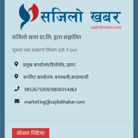
सजिलो खवर प्रा.लि. द्वारा सञ्चालित
सूचना तथा प्रसारण विभाग दर्ता नं ६७९
प्रमुख कार्यालय:विर्तामोड, झापा
कर्पोरेट कार्यालय: वनस्थली,काठमान्डौ
9852675309/9806054363
marketing@sajilokhabar.com
सोसल मिडिया