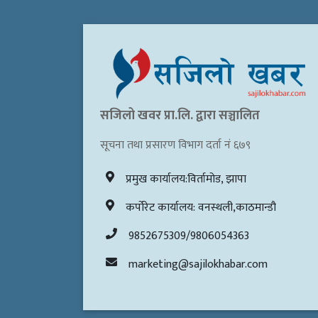
सजिलो खवर प्रा.लि. द्वारा सञ्चालित
सूचना तथा प्रसारण विभाग दर्ता नं ६७९
प्रमुख कार्यालय:विर्तामोड, झापा
कर्पोरेट कार्यालय: वनस्थली,काठमान्डौ
9852675309/9806054363
marketing@sajilokhabar.com