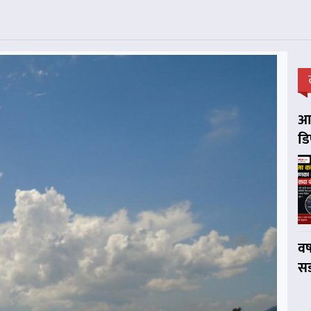
आप
डि
वर
सड