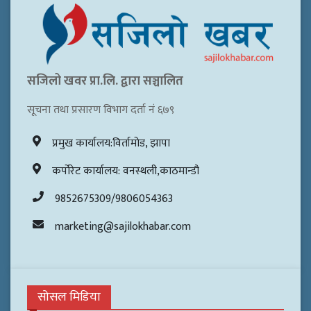
सजिलो खवर प्रा.लि. द्वारा सञ्चालित
सूचना तथा प्रसारण विभाग दर्ता नं ६७९
प्रमुख कार्यालय:विर्तामोड, झापा
कर्पोरेट कार्यालय: वनस्थली,काठमान्डौ
9852675309/9806054363
marketing@sajilokhabar.com
सोसल मिडिया