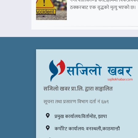
नगरपालिका–४ कोटीहोममा पिकअपक
ठक्करबाट एक वृद्धको मृत्यु भएको छ।
सजिलो खवर प्रा.लि. द्वारा सञ्चालित
सूचना तथा प्रसारण विभाग दर्ता नं ६७९
प्रमुख कार्यालय:विर्तामोड, झापा
कर्पोरेट कार्यालय: वनस्थली,काठमान्डौ