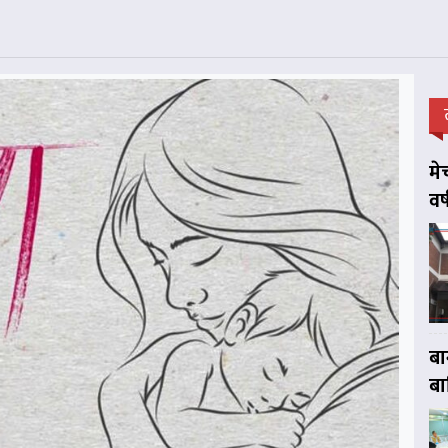
मे
वर
बा
बा