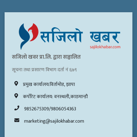
सजिलो खवर प्रा.लि. द्वारा सञ्चालित
सूचना तथा प्रसारण विभाग दर्ता नं ६७९
प्रमुख कार्यालय:विर्तामोड, झापा
कर्पोरेट कार्यालय: वनस्थली,काठमान्डौ
9852675309/9806054363
marketing@sajilokhabar.com