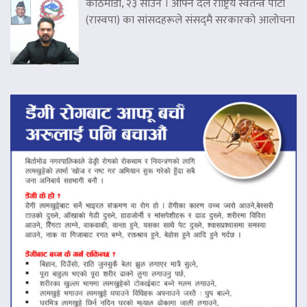
काठमाडौं, २३ साउन । आफ्नै दल राष्ट्रिय स्वतन्त्र पार्टी
(रास्वपा) का सांसदहरूले संसद्‌मै सरकारको आलोचना