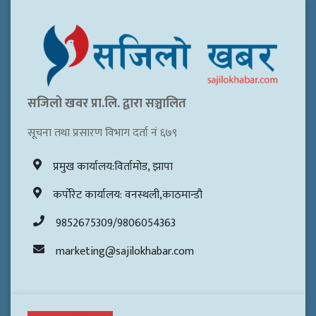
सजिलो खवर प्रा.लि. द्वारा सञ्चालित
सूचना तथा प्रसारण विभाग दर्ता नं ६७९
प्रमुख कार्यालय:विर्तामोड, झापा
कर्पोरेट कार्यालय: वनस्थली,काठमान्डौ
9852675309/9806054363
marketing@sajilokhabar.com