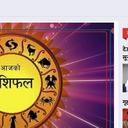
दे
सु
गृ