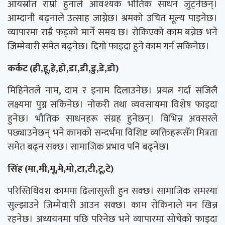
आयस्रोत राम्रो हुनाले आवश्यक भौतिक साधन जुट्नेछन्।
आम्दानी बढ्नाले उत्साह जाग्नेछ। श्रमको उचित मूल्य पाइनेछ।
व्यापारमा राम्रै फड्को मार्ने समय छ। रोकिएको काम बन्नेछ भने
जिम्मेवारी समेत बढ्नेछ। दिगो फाइदा हुने काम गर्न सकिनेछ।
कर्कट (ही,हू,हे,हो,डा,डी,डु,डे,डो)
मिहिनेतले नाम, दाम र इनाम दिलाउनेछ। प्रयत्न गर्दा सजिलै
लक्ष्यमा पुग्न सकिनेछ। नोकरी तथा व्यवसायमा विशेष फाइदा
हुनेछ। भौतिक साधनहरू संग्रह हुनेछन्। विभिन्न अवसरले
पछ्याउनेछन् भने कामको सन्दर्भमा विशिष्ट व्यक्तिहरूसँग मित्रता
समेत बढ्न सक्छ। सामाजिक प्रभाव पनि बढ्नेछ।
सिंह (मा,मी,मू,मे,मो,टा,टी,टू,टे)
परिस्तिथिवश काममा ढिलासुस्ती हुन सक्छ। सामाजिक समस्या
सुल्झाउने जिम्मेवारी आउन सक्छ। काम राेकिनाले मन खिन्न
रहनेछ। अध्ययनमा पछि परिनेछ भने व्यापारमा सोचेको फाइदा