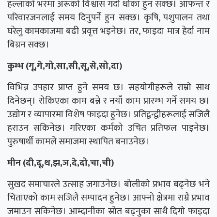
हल्लाको भरमा अरूको विश्वास गर्दा धोका हुन सक्छ। आफन्त र
परिवारजनलाई समय दिनुपर्ने हुन सक्छ। कृषि, पशुपालन तथा
घरेलु कामकाजमा बढी प्रवृत्त भइनेछ। तर, फाइदा मात्र हेर्दा नाम
बिग्रन सक्छ।
कुम्भ (गू,गे,गो,सा,सी,सू,से,सो,दा)
विभिन्न उपहार प्राप्त हुने समय छ। सहयोगीहरूले राम्रो साथ
दिनेछन्। रोकिएका काम बन्ने र नयाँ काम प्रारम्भ गर्ने समय छ।
उद्योग र व्यापारमा विशेष फाइदा हुनेछ। प्रतिद्वन्द्वीहरूलाई सजिलै
हराउन सकिनेछ। गरिएका कर्मको उचित प्रतिफल पाइनेछ।
पुरुषार्थी कामले समाजमा स्थापित बनाउनेछ।
मीन (दी,दू,थ,झ,ञ,दे,दो,चा,ची)
सुखद समाचारले उत्साह जगाउनेछ। बोलीको प्रभाव बढ्नेछ भने
चिताएको काम सजिलै सम्पादन हुनेछ। आफ्नो क्षेत्रमा राम्रै प्रभाव
जमाउन सकिनेछ। आम्दानीका स्रोत बढ्नुका साथै दिगो फाइदा