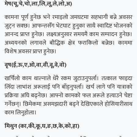
मेष(चू,चे,चो,ला,लि,लू,ले,लो,अ)
कामना पूर्ण हुनेछ भने रमाइलो जमघटमा सहभागी बन्ने अवसर
जुट्न सक्छ। आफन्तसँग भेटघाट हुनुका साथै स्वादिष्ट भोजनको
आनन्द प्राप्त हुनेछ। लक्ष्यअनुसार समयमै काम सम्पादन हुनेछ।
अध्ययनको लगावले बौद्धिक क्षेत्र फराकिलो बन्नेछ। काममा
विशेष अवसर प्राप्त हुनेछ।
वृष(ई,ऊ,ए,ओ,वा,वी,वू,वे,वो)
खर्चिलो काम थाल्नाले धेरै रकम जुटाउनुपर्ला। तत्काल फाइदा
लिँदा लाभांश अरूलाई पनि बाँड्नुपर्ला। खर्च लागे पनि यात्राको
प्रक्रिया अघि बढ्नेछ। आफ्नो कामको फल अरूले हत्याउने चेष्टा
गर्नेछन्। छिमेकमा असमझदारी बढ्ने देखिएकाले होसियारीसाथ
काम लिनुहोला।
मिथुन (का,की,कू,घ,ङ,छ,के,को,हा)