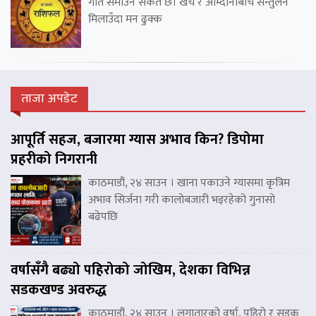
गति समाउने संकेत छ। खर्च र आम्दानीबीच सन्तुलन
मिलाउँदा मन ढुक्क
ताजा अपडेट
आपूर्ति सहज, बजारमा ग्यास अभाव किन? डिपोमा
प्रहरीको निगरानी
काठमाडौं, २४ साउन । खाना पकाउने ग्यासमा कृत्रिम
अभाव सिर्जना गरी कालोबजारी भइरहेको गुनासो
बढेपछि
वर्षासँगै बढ्यो पहिरोको जोखिम, देशका विभिन्न
सडकखण्ड अवरुद्ध
काठमाडौं, २४ साउन । लगातारको वर्षा, पहिरो र सडक