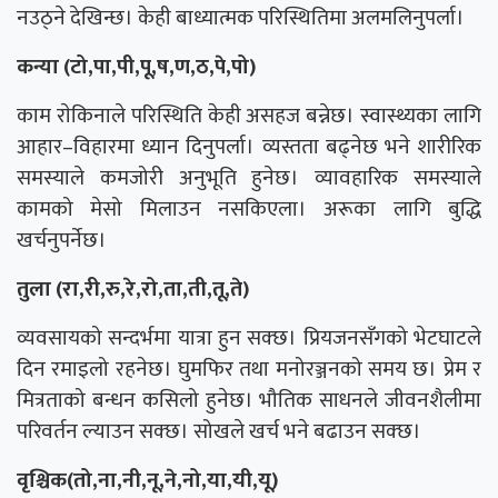
नउठ्ने देखिन्छ। केही बाध्यात्मक परिस्थितिमा अलमलिनुपर्ला।
कन्या (टो,पा,पी,पू,ष,ण,ठ,पे,पो)
काम राेकिनाले परिस्थिति केही असहज बन्नेछ। स्वास्थ्यका लागि
आहार–विहारमा ध्यान दिनुपर्ला। व्यस्तता बढ्नेछ भने शारीरिक
समस्याले कमजोरी अनुभूति हुनेछ। व्यावहारिक समस्याले
कामको मेसो मिलाउन नसकिएला। अरूका लागि बुद्धि
खर्चनुपर्नेछ।
तुला (रा,री,रु,रे,रो,ता,ती,तू,ते)
व्यवसायको सन्दर्भमा यात्रा हुन सक्छ। प्रियजनसँगको भेटघाटले
दिन रमाइलो रहनेछ। घुमफिर तथा मनोरञ्जनको समय छ। प्रेम र
मित्रताको बन्धन कसिलो हुनेछ। भौतिक साधनले जीवनशैलीमा
परिवर्तन ल्याउन सक्छ। सोखले खर्च भने बढाउन सक्छ।
वृश्चिक(तो,ना,नी,नू,ने,नो,या,यी,यू)