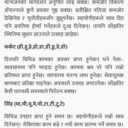
मान्यजनको मार्गदर्शन अनुचित लाग्न सक्छ। कमजोर विकल्प
अँगाल्नाले कुनै अवसर गुम्न सक्छ। प्रतीक्षित नतिजा कमजोर
देखिनेछ र चुनौतीहरूसँग जुध्नुपर्नेछ। सहयोगीहरूले साथ दिए
पनि प्रगतिमा ईर्ष्या गर्नेहरूले दु:ख दिनेछन्। तापनि साँझतिर
स्थितिमा सुधार आउनाले उत्साह जाग्नेछ।
कर्कट (ही,हू,हे,हो,डा,डी,डु,डे,डो)
दिनभरि विभिन्न कामका अवसर प्राप्त हुनेछन् भने पेसा–
व्यवसायमा पनि फाइदा हुनेछ। काममा श्रम परे पनि राम्रो
प्रतिफल प्राप्त हुनेछ। व्यापारमा मनग्य लाभ हुनेछ। सेवामूलक
कामबाट प्रतिष्ठा पाइनेछ। अवसरले उत्साह जगाउनेछ। साँझतिर
केही घरायसी समस्याले पिरोल्न सक्छ।
सिंह (मा,मी,मू,मे,मो,टा,टी,टू,टे)
विभिन्न उपहार प्राप्त हुने समय छ। सहयोगीहरूले राम्रो साथ
दिनेछन्। रोकिएका काम बन्ने र नयाँ काम प्रारम्भ गर्ने समय छ।