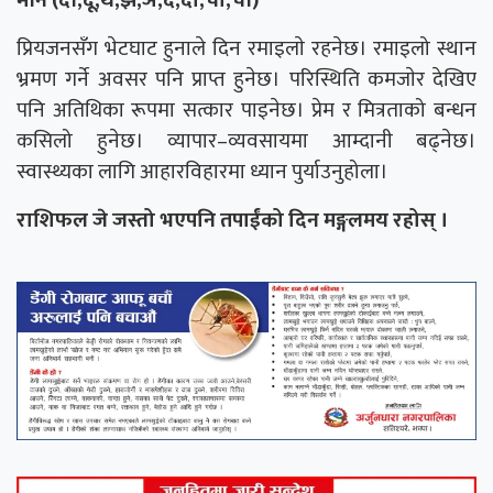
मीन (दी,दू,थ,झ,ञ,दे,दो,चा,ची)
प्रियजनसँग भेटघाट हुनाले दिन रमाइलाे रहनेछ। रमाइलो स्थान
भ्रमण गर्ने अवसर पनि प्राप्त हुनेछ। परिस्थिति कमजाेर देखिए
पनि अतिथिका रूपमा सत्कार पाइनेछ। प्रेम र मित्रताको बन्धन
कसिलो हुनेछ। व्यापार–व्यवसायमा आम्दानी बढ्नेछ।
स्वास्थ्यका लागि आहारविहारमा ध्यान पुर्याउनुहोला।
राशिफल जे जस्तो भएपनि तपाईंको दिन मङ्गलमय रहोस् ।