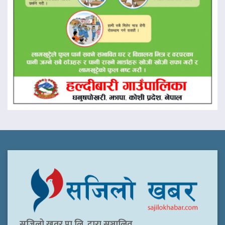
सजिलो खवर प्रा.लि. द्वारा सञ्चालित