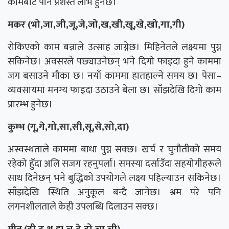
कामबाट पनि प्रशस्त लाभ हुनेछ।
मकर (भो,जा,जी,जू,जे,जो,ख,खी,खू,खे,खो,गा,गी)
रोकिएको काम बन्नाले उत्साह जाग्नेछ। मिहिनेतले लक्ष्यमा पुग्न
सकिनेछ। अवसरले पछ्याउनेछन् भने दिगो फाइदा हुने काममा
जग बसाउने मौका छ। नयाँ काममा हातहाल्ने समय छ। पेसा–
व्यवसायमा मनग्य फाइदा उठाउने बेला छ। साँझदेखि दिगो काम
प्रारम्भ हुनेछ।
कुम्भ (गू,गे,गो,सा,सी,सू,से,सो,दा)
अस्वस्थताले काममा बाधा पुग्न सक्छ। खर्च र चुनौतीको समय
रहेको हुँदा अलि सजग रहनुपर्ला। समस्या दर्साउँदा सहयोगीहरूले
साथ दिनेछन् भने बुद्धिकाे उपयाेगले लक्ष्य पहिल्याउन सकिनेछ।
साँझदेखि स्थिति अनुकूल बन्दै जानेछ। श्रम परे पनि
लगनशीलताले केही उपलब्धि दिलाउन सक्छ।