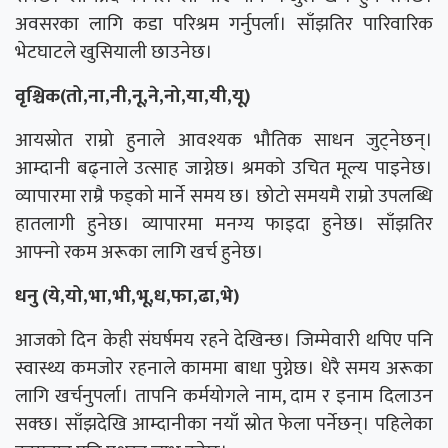
अवसरका लागि कडा परिश्रम गर्नुपर्ला। साँझतिर पारिवारिक
भेटघाटले खुसियाली छाउनेछ।
वृश्चिक(तो,ना,नी,नू,ने,नो,या,यी,यू)
आयस्रोत राम्रो हुनाले आवश्यक भौतिक साधन जुट्नेछन्।
आम्दानी बढ्नाले उत्साह जाग्नेछ। श्रमको उचित मूल्य पाइनेछ।
व्यापारमा राम्रै फड्को मार्ने समय छ। छोटो समयमै राम्रो उपलब्धि
हातलागी हुनेछ। व्यापारमा मनग्य फाइदा हुनेछ। साँझतिर
आफ्नाे रकम अरूका लागि खर्च हुनेछ।
धनु (ये,यो,भा,भी,भू,ध,फा,ढा,भे)
आजकाे दिन केही संघर्षमय रहने देखिन्छ। जिम्मेवारी थपिए पनि
स्वास्थ्य कमजाेर रहनाले काममा बाधा पुग्नेछ। धेरै समय अरूका
लागि खर्चनुपर्ला। तापनि कर्मयोगले नाम, दाम र इनाम दिलाउन
सक्छ। साँझदेखि आम्दानीका नयाँ स्रोत फेला पर्नेछन्। पहिलेका