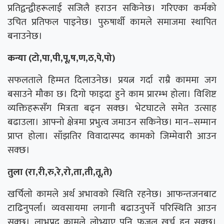
प्रतिद्वन्द्वीहरूलाई सजिलै हराउन सकिनेछ। गरिएका कर्मको
उचित प्रतिफल पाइनेछ। पुरुषार्थी कामले समाजमा स्थापित
बनाउनेछ।
कन्या (टो,पा,पी,पू,ष,ण,ठ,पे,पो)
सफलताले हिम्मत दिलाउनेछ। प्रयत्न गर्दा राम्रै काममा जग
बसाउने मौका छ। दिगो फाइदा हुने काम प्रारम्भ होला। विशिष्ट
व्यक्तिहरूसँग मित्रता बढ्न सक्छ। भेटघाटले समेत उत्साह
बढाउला। आफ्नो क्षेत्रमा प्रभुत्व जमाउन सकिनेछ। मान–सम्मान
प्राप्त होला। साँझतिर विवादास्पद कामकाे जिम्मेवारी आउन
सक्छ।
तुला (रा,री,रु,रे,रो,ता,ती,तू,ते)
खर्चिलाे कामले अर्थ अभावको स्थिति रहनेछ। आफन्तजनबाट
टाढिनुपर्ला। व्यवसायमा लगानी बढाउनुपर्ने परिस्थिति आउन
सक्छ। लाभप्रद कामले लोभ्याए पनि फजुल खर्च हुन सक्छ।