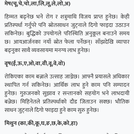
मेष(चू,चे,चो,ला,लि,लू,ले,लो,अ)
हिम्मत बढ्नेछ भने राेग र शत्रुमाथि विजय प्राप्त हुनेछ। केही
प्रतिस्पर्धा गर्नुपरे पनि स्रोतसाधन जुट्नाले दिगो फाइदा उठाउन
सकिनेछ। बुद्धिको उपयोगले परिस्थिति अनुकूल बनाउने समय
छ। आयआर्जनका नयाँ स्रोत फेला पर्नेछन्। साँझदेखि व्यापार
बढ्नुका साथै व्यवसायमा मनग्य लाभ हुनेछ।
वृष(ई,ऊ,ए,ओ,वा,वी,वू,वे,वो)
रोकिएका काम बन्नाले उत्साह जाग्नेछ। आफ्नै प्रयासले अधिकार
स्थापित गर्न सकिनेछ। आर्थिक लाभ हुने काम पनि सम्पादन
हुनेछ। गुरुजनको सुझाव र सन्तानको सहयोग भने लाभदायी
बन्नेछ। मिहिनेतले प्रतिस्पर्धाको दौड जिताउन सक्छ। भौतिक
साधन जुट्नाले दिगो फाइदा हुने काम सुरु हुनेछ।
मिथुन (का,की,कू,घ,ङ,छ,के,को,हा)