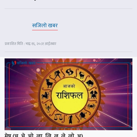
सजिलो खबर
प्रकाशित मिति : भाद्र १६, २०८१ आईतबार
मेष (चु, चे, चो, ला, लि, लु, ले, लो, अ)