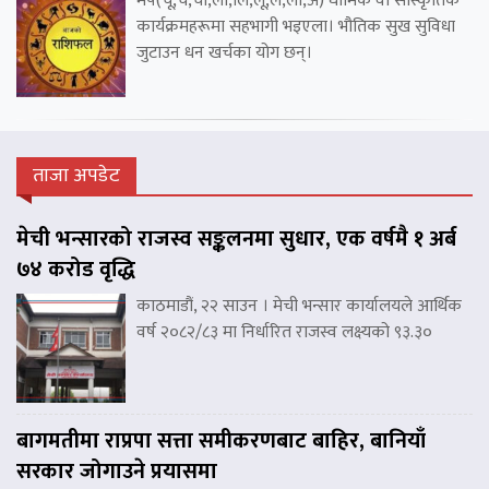
मेष(चू,चे,चो,ला,लि,लू,ले,लो,अ) धार्मिक वा सांस्कृतिक
कार्यक्रमहरूमा सहभागी भइएला। भौतिक सुख सुविधा
जुटाउन धन खर्चका योग छन्।
ताजा अपडेट
मेची भन्सारको राजस्व सङ्कलनमा सुधार, एक वर्षमै १ अर्ब
७४ करोड वृद्धि
काठमाडौं, २२ साउन । मेची भन्सार कार्यालयले आर्थिक
वर्ष २०८२/८३ मा निर्धारित राजस्व लक्ष्यको ९३.३०
बागमतीमा राप्रपा सत्ता समीकरणबाट बाहिर, बानियाँ
सरकार जोगाउने प्रयासमा