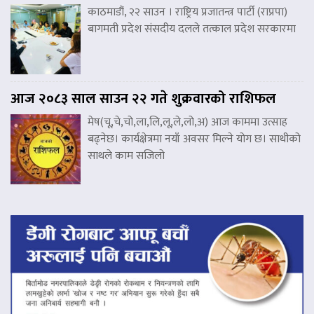
काठमाडौं, २२ साउन । राष्ट्रिय प्रजातन्त्र पार्टी (राप्रपा)
बागमती प्रदेश संसदीय दलले तत्काल प्रदेश सरकारमा
आज २०८३ साल साउन २२ गते शुक्रवारको राशिफल
मेष(चू,चे,चो,ला,लि,लू,ले,लो,अ) आज काममा उत्साह
बढ्नेछ। कार्यक्षेत्रमा नयाँ अवसर मिल्ने योग छ। साथीको
साथले काम सजिलो