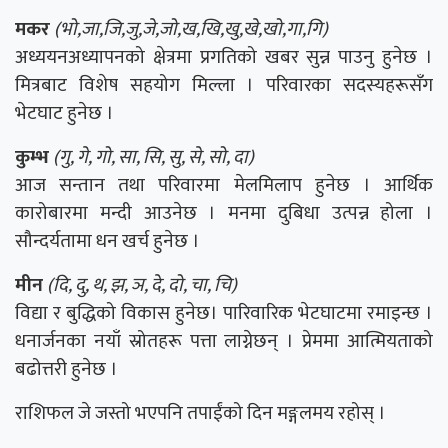
मकर
(भो,जा,जि,जु,जे,जो,ख,खि,खु,खे,खो,गा,गि)
अध्ययनअध्यापनको क्षेत्रमा प्रगतिको खबर सुन्न पाउनु हुनेछ ।
मित्रबाट विशेष सहयोग मिल्ला । परिवारका सदस्यहरूसँग
भेटघाट हुनेछ ।
कुम्भ
(गु, गे, गो, सा, सि, सु, से, सो, दा)
आज सन्तान तथा परिवारमा मेलमिलाप हुनेछ । आर्थिक
कारोबारमा मन्दी आउनेछ । मनमा दुबिधा उत्पन्न होला ।
सौन्दर्यतामा धन खर्च हुनेछ ।
मीन
(दि, दु, थ, झ, ञ, दे, दो, चा, चि)
विद्या र बुद्धिको विकास हुनेछ। पारिवारिक भेटघाटमा रमाइन्छ ।
धनार्जनका नयाँ स्रोतहरू पत्ता लाग्नेछन् । प्रेममा आत्मियताको
बढोत्तरी हुनेछ ।
राशिफल जे जस्तो भएपनि तपाईंको दिन मङ्गलमय रहोस् ।