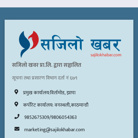
सजिलो खवर प्रा.लि. द्वारा सञ्चालित
सूचना तथा प्रसारण विभाग दर्ता नं ६७९
प्रमुख कार्यालय:विर्तामोड, झापा
कर्पोरेट कार्यालय: वनस्थली,काठमान्डौ
9852675309/9806054363
marketing@sajilokhabar.com