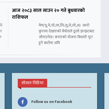
आज २०८३ साल साउन २० गते बुधवारको
राशिफल
को
मेष(चू,चे,चो,ला,लि,लू,ले,लो,अ) सानो
 र
कुरामा देखाएको धैर्यताले ठूलो झन्झटबाट
क
जोगाउनेछ। बनाएको योजना बिस्तारै पूरा
हुने बाटोमा अघि
सोसल मिडिया
Follow us on Facebook