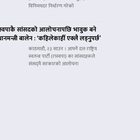
विनिमयदर निर्धारण गरेको
स्वपाकै सांसदको आलोचनापछि भावुक बने
रधानमन्त्री बालेन : ‘कहिलेकाहीँ एक्लै लड्नुपर्छ’
काठमाडौं, २३ साउन । आफ्नै दल राष्ट्रिय
स्वतन्त्र पार्टी (रास्वपा) का सांसदहरूले
संसद्‌मै सरकारको आलोचना