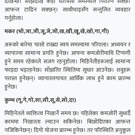
देखिन्छ। साँझदेखि केही घरायसी समस्याले पिरोल्न सक्छ।
आफन्त टाढिन सक्छन्। साथीभाइसँग सन्तुलित व्यवहार
गर्नुहोला।
मकर (भो,जा,जी,जू,जे,जो,ख,खी,खू,खे,खो,गा,गी)
अरूको बारेमा चासो राख्दा स्वयं समस्यामा परिएला। अध्ययन र
व्यापारमा सामान्य प्रगति हुनेछ। आफ्ना कमजोरीमाथि टिप्पणी
हुने समय रहेकाले सजग रहनुहोला। मिहिनेतीहरूलाई सामान्य
फाइदा भइरहनेछ। साँझतिर स्थितिमा सुधार आउनेछ। शत्रुहरू
परास्त हुनेछन्। व्यापारलगायत आर्थिक लाभ हुने काम प्रारम्भ
हुनेछ।
कुम्भ (गू,गे,गो,सा,सी,सू,से,सो,दा)
मिहिनेतले व्यक्तित्व निखार्ने समय छ। पहिलेका कमजोरी सुधार्दै
काममा निखारता ल्याउन सकिनेछ। बिछोडिएका आफन्त
नजिकिनेछन्। दिगो योजना प्रारम्भ हुनेछ। तर परिस्थिति अनुकूल