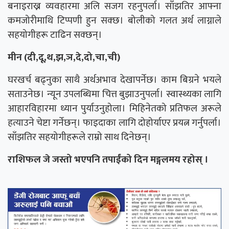
बनाइराख्न व्यवहारमा अलि सजग रहनुपर्ला। साँझतिर आफ्ना
कमजोरीमाथि टिप्पणी हुन सक्छ। बोलीको गलत अर्थ लाग्नाले
सहयोगीहरू टाढिन सक्छन्।
मीन (दी,दू,थ,झ,ञ,दे,दो,चा,ची)
घरखर्च बढ्नुका साथै अर्थअभाव देखापर्नेछ। काम बिग्रने भयले
सताउनेछ। न्यून उपलब्धिमा चित्त बुझाउनुपर्ला। स्वास्थ्यका लागि
आहारविहारमा ध्यान पुर्याउनुहोला। मिहिनेतको प्रतिफल अरूले
हत्याउने चेष्टा गर्नेछन्। फाइदाका लागि दोहोर्याएर प्रयत्न गर्नुपर्ला।
साँझतिर सहयोगीहरूले राम्रो साथ दिनेछन्।
राशिफल जे जस्तो भएपनि तपाईंको दिन मङ्गलमय रहोस् ।