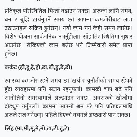
प्रतिकूल परिस्थितिले चिन्ता बढाउन सक्छ। अरूका लागि समय,
धन र बुद्धि खर्चनुपर्ने समय छ। आफ्ना कमजोरीबाट लाभ
उठाउनेहरू सक्रिय हुनेछन्। नयाँ काम गर्न केही समय लाग्नेछ।
विशेष योजना सार्वजनिक नगर्नुहोला। साँझतिर स्थितिमा सुधार
आउनेछ। रोकिएको काम बन्नेछ भने जिम्मेवारी समेत प्राप्त
हुनेछ।
कर्कट (ही,हू,हे,हो,डा,डी,डु,डे,डो)
स्वास्थ्य कमजाेर रहने समय छ। खर्च र चुनौतीको समय रहेको
हुँदा व्यवहारमा पनि सजग रहनुपर्ला। कामको चाप बढे पनि
सानोतिनो समस्यामाले अल्झाउन सक्छ। अवसरको खोजीमा
दौडधुप गर्नुपर्ला। काममा आफ्नो श्रम परे पनि प्रतिफलमाथि
अरूले राज गर्नेछन्। पहिले दिएको वचनले अप्ठ्यारो पार्न सक्छ।
सिंह (मा,मी,मू,मे,मो,टा,टी,टू,टे)