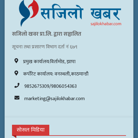
सजिलो खवर प्रा.लि. द्वारा सञ्चालित
सूचना तथा प्रसारण विभाग दर्ता नं ६७९
प्रमुख कार्यालय:विर्तामोड, झापा
कर्पोरेट कार्यालय: वनस्थली,काठमान्डौ
9852675309/9806054363
marketing@sajilokhabar.com
सोसल मिडिया