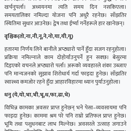
खर्चनुपर्ला। अध्ययनमा त्यति समय दिन नसकिएला।
समयतालिका नमिल्दा योजना पनि अधुरै रहनेछ। साँझतिर
स्थितिमा सुधार आउनेछ। द्वेष तथा ईर्ष्या गर्नेहरूले हार खानेछन्।
वृश्चिक(तो,ना,नी,नू,ने,नो,या,यी,यू)
हतारमा निर्णय लिने बानीले अप्ठ्यारो पार्ने हुँदा सजग रहनुहोला।
प्रक्रिया नमिल्नाले काम दोहोर्याउनुपर्ने हुन सक्छ। बेसुरमा
दिइएको वचनले अप्ठ्यारो पर्ला। अरूको व्यवहारले शंका उब्जाए
पनि मान्यजनको सुझाव शिरोधार्य गर्दा फाइदा हुनेछ। साँझतिर
स्वास्थ्य कमजोर रहने हुँदा आहारविहारमा ध्यान पुर्याउनुहोला।
धनु (ये,यो,भा,भी,भू,ध,फा,ढा,भे)
विभिन्न कामका अवसर प्राप्त हुनेछन् भने पेसा–व्यवसायमा पनि
फाइदा हुनेछ। काममा श्रम परे पनि राम्रो प्रतिफल प्राप्त हुनेछ।
भूमि तथा पशुधनबाट लाभ मिल्नेछ। अवसरले उत्साह जगाउने