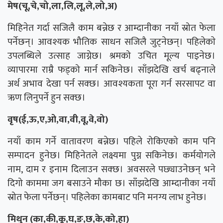
मेष(चू,चे,चो,ला,लि,लू,ले,लो,अ)
मिहिनेत गर्दा सजिलै काम बन्नेछ र आम्दानीका नयाँ स्रोत फेला
पर्नेछन्। आवश्यक भौतिक साधन सजिलै जुट्नेछन्। पहिलेकाे
उपलब्धिले उत्साह जाग्नेछ। श्रमको उचित मूल्य पाइनेछ।
व्यापारमा राम्रै फड्को मार्न सकिनेछ। साँझदेखि खर्च बढ्नाले
अर्थ अभाव देखा पर्न सक्छ। आवश्यकता पूरा गर्न सरसापट वा
ऋण लिनुपर्ने हुन सक्छ।
वृष(ई,ऊ,ए,ओ,वा,वी,वू,वे,वो)
नयाँ काम गर्ने वातावरण बन्नेछ। पहिले रोकिएको काम पनि
सम्पादन हुनेछ। मिहिनेतले लक्ष्यमा पुग्न सकिनेछ। कर्मयोगले
नाम, दाम र इनाम दिलाउन सक्छ। अवसरले पछ्याउनेछन् भने
दिगो काममा जग बसाउने मौका छ। साँझदेखि आम्दानीका नयाँ
स्रोत फेला पर्नेछन्। पहिलेका कामबाट पनि मनग्य लाभ हुनेछ।
मिथुन (का,की,कू,घ,ङ,छ,के,को,हा)