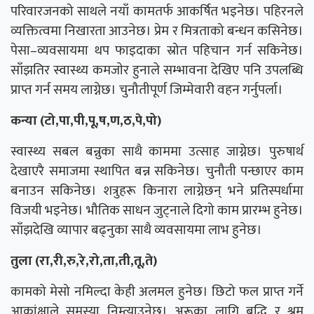
परिवारजनको साथले नयाँ कामतर्फ आकर्षित भइनेछ। पहिरनले
व्यक्तित्वमा निखारता आउनेछ। प्रेम र मित्रताको बन्धन कसिनेछ।
पेसा–व्यवसायमा थप फाइदाका स्रोत पहिचान गर्न सकिनेछ।
साँझतिर स्वास्थ्य कमजाेर हुनाले सम्भावना देखिए पनि उपलब्धि
प्राप्त गर्न समय लाग्नेछ। चुनौतीपूर्ण जिम्मेवारी वहन गर्नुपर्ला।
कन्या (टो,पा,पी,पू,ष,ण,ठ,पे,पो)
स्वास्थ्य सबल बन्नुका साथै काममा उत्साह जाग्नेछ। पुरुषार्थ
देखाएरै समाजमा स्थापित बन्न सकिनेछ। चुनौती पन्छाएर काम
बनाउन सकिनेछ। शत्रुहरू किनारा लाग्नेछन् भने प्रतिस्पर्धामा
विजयी भइनेछ। भौतिक साधन जुट्नाले दिगो काम प्रारम्भ हुनेछ।
साँझदेखि व्यापार बढ्नुका साथै व्यवसायमा लाभ हुनेछ।
तुला (रा,री,रु,रे,रो,ता,ती,तू,ते)
कामको मेसो नमिल्दा केही अलमल हुनेछ। छिटो फल प्राप्त गर्ने
आकांक्षाले समस्या निम्त्याउनेछ। अरूका लागि बुद्धि र श्रम