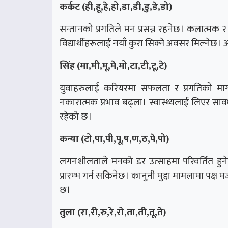
कर्कट (ही,हू,हे,हो,डा,डी,डु,डे,डो)
सन्तानको प्रगतिले मन प्रसन्न रहनेछ। कलात्मक र सिर
विद्यार्थीहरूलाई नयाँ कुरा सिक्ने अवसर मिल्नेछ
सिंह (मा,मी,मू,मे,मो,टा,टी,टू,टे)
युवाहरुलाई करियरमा सफलता र प्रगतिको मार्ग 
नकारात्मक प्रभाव बढ्ला। स्वास्थ्यलाई लिएर 
रहेको छ।
कन्या (टो,पा,पी,पू,ष,ण,ठ,पे,पो)
लगनशीलताले मनको डर उत्साहमा परिवर्तित हुनेछ।
प्रारम्भ गर्न सकिनेछ। कानुनी मुद्दा मामलामा पक
छ।
तुला (रा,री,रु,रे,रो,ता,ती,तू,ते)