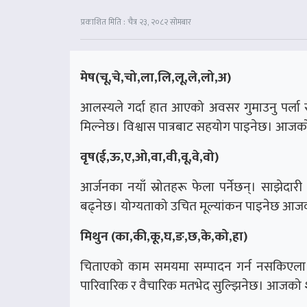
प्रकाशित मिति : चैत्र २३, २०८२ सोमबार
मेष(चू,चे,चो,ला,लि,लू,ले,लो,अ)
आलस्यले गर्दा हात आएको अवसर गुमाउनु पर्ला सा
मिल्नेछ। विश्वास पात्रबाट सहयोग पाइनेछ। आजको
वृष(ई,ऊ,ए,ओ,वा,वी,वू,वे,वो)
आर्जनका नयाँ स्रोतहरू फेला पर्नेछन्। साझेदारी
बढ्नेछ। योग्यताको उचित मूल्यांकन पाइनेछ आजको
मिथुन (का,की,कू,घ,ङ,छ,के,को,हा)
चिताएको काम समयमा सम्पादन गर्न नसकिएला। 
पारिवारिक र वैचारिक मतभेद सुल्झिनेछ। आजको श