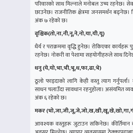
परिवारको साथ मिल्नाले मनोबल उच्च रहनेछ। सेवाम
छाउनेछ। राजनीतिक क्षेत्रमा जनसमर्थन बढ्नेछ।
अंक ७ रहेको छ।
वृश्चिक(तो,ना,नी,नू,ने,नो,या,यी,यू)
धैर्य र पराक्रममा वृद्धि हुनेछ। रोकिएका कार्यहरू
रहनेछ। नोकरी वा पेशामा सहयोगीहरुले साथ दिने
धनु (ये,यो,भा,भी,भू,ध,फा,ढा,भे)
ठूलो फाइदाको लागि केही वस्तु त्याग गर्नुपर्ल
साधन चलाउँदा सावधान रहनुहोला। असंयमित व्यवह
अंक ६ रहेको छ।
मकर (भो,जा,जी,जू,जे,जो,ख,खी,खू,खे,खो,गा,ग
आवश्यक वस्तुहरू जुटाउन सकिनेछ। कीर्तिमान का
अवसर मिल्नेछ। व्यापार व्यवसायमा ठेक्कापट्ट