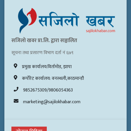
सजिलो खवर प्रा.लि. द्वारा सञ्चालित
सूचना तथा प्रसारण विभाग दर्ता नं ६७९
प्रमुख कार्यालय:विर्तामोड, झापा
कर्पोरेट कार्यालय: वनस्थली,काठमान्डौ
9852675309/9806054363
marketing@sajilokhabar.com