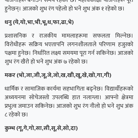
योजनाहरू बनाउने समय रहेको छ। महत्वकांक्षी योजनाहरू पूरा
हुनेछन्। आजको शुभ रंग पहेलो हो भने शुभ अंक १ रहेको छ।
धनु (ये,यो,भा,भी,भू,ध,फा,ढा,भे)
प्रशासनिक र राजकीय मामलाहरूमा सफलता मिल्नेछ।
विरोधीहरू सक्रिय भएतापनि लगनशीलताले परिणाम हजुरको
पक्षमा हुनेछ। निर्धारित लक्ष्य समयमा पूरा गर्न सकिनेछ। आजको
शुभ रंग खैरो हो भने शुभ अंक ७ रहेको छ।
मकर (भो,जा,जी,जू,जे,जो,ख,खी,खू,खे,खो,गा,गी)
धार्मिक र सामाजिक कार्यमा सहभागिता बढ्नेछ। विद्यार्थीहरूको
अध्ययनमा सोचेजस्तो उपलब्धि हात नलाग्ला। आफ्नो क्षेत्रमा
प्रभुत्व जमाउन सकिनेछ। आजको शुभ रंग नीलो हो भने शुभ अंक
८ रहेको छ।
कुम्भ (गू,गे,गो,सा,सी,सू,से,सो,दा)