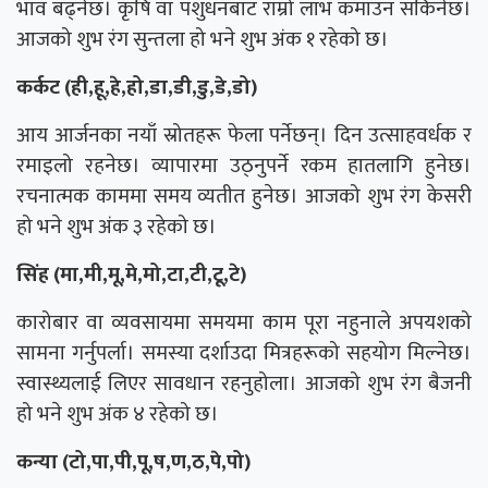
भाव बढ्नेछ। कृषि वा पशुधनबाट राम्रो लाभ कमाउन सकिनेछ।
आजको शुभ रंग सुन्तला हो भने शुभ अंक १ रहेको छ।
कर्कट (ही,हू,हे,हो,डा,डी,डु,डे,डो)
आय आर्जनका नयाँ स्रोतहरू फेला पर्नेछन्। दिन उत्साहवर्धक र
रमाइलो रहनेछ। व्यापारमा उठ्नुपर्ने रकम हातलागि हुनेछ।
रचनात्मक काममा समय व्यतीत हुनेछ। आजको शुभ रंग केसरी
हो भने शुभ अंक ३ रहेको छ।
सिंह (मा,मी,मू,मे,मो,टा,टी,टू,टे)
कारोबार वा व्यवसायमा समयमा काम पूरा नहुनाले अपयशको
सामना गर्नुपर्ला। समस्या दर्शाउदा मित्रहरूको सहयोग मिल्नेछ।
स्वास्थ्यलाई लिएर सावधान रहनुहोला। आजको शुभ रंग बैजनी
हो भने शुभ अंक ४ रहेको छ।
कन्या (टो,पा,पी,पू,ष,ण,ठ,पे,पो)