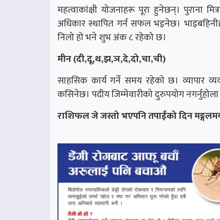
महत्वाकांक्षी योजनाहरू पूरा हुनेछन्। पुराना मित्
अधिकार स्थापित गर्न सफल भइनेछ। भाइबहिनीह
निलो हो भने शुभ अंक ८ रहेको छ।
मीन (दी,दू,थ,झ,ञ,दे,दो,चा,ची)
साहसिक कार्य गर्ने समय रहेको छ। व्यापार व्यव
कसिनेछ। पदीय जिम्मेवारीको दुरुपयोग नगर्नुहोल
राशिफल जे जस्तो भएपनि तपाईंको दिन मङ्गलमय