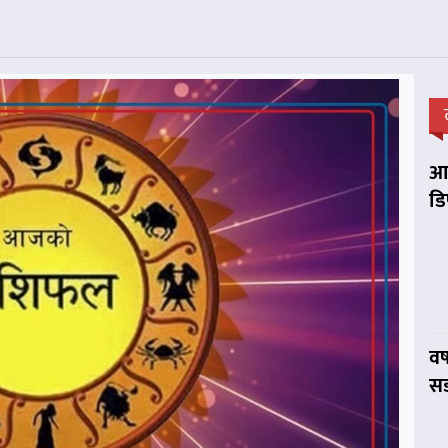
आप
डि
वर
सड