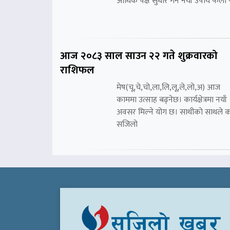
आर्थिक पक्ष सुधार गर्ने नयाँ उपाय फेला प
आज २०८३ साल साउन २२ गते शुक्रवारको
राशिफल
मेष(चू,चे,चो,ला,लि,लू,ले,लो,अ) आज
काममा उत्साह बढ्नेछ। कार्यक्षेत्रमा नयाँ
अवसर मिल्ने योग छ। साथीको साथले 
सजिलो