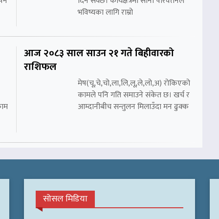
र्न
दिन सक्छ। कार्यक्षेत्रमा सानो परिवर्तनले
भविष्यका लागि राम्रो
आज २०८३ साल साउन २१ गते बिहीवारको
राशिफल
मेष(चू,चे,चो,ला,लि,लू,ले,लो,अ) रोकिएको
कामले पनि गति समाउने संकेत छ। खर्च र
काम
आम्दानीबीच सन्तुलन मिलाउँदा मन ढुक्क
सोसल मिडिया