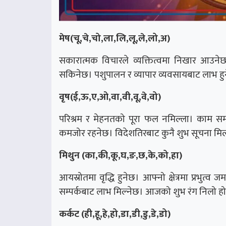
मेष(चू,चे,चो,ला,लि,लू,ले,लो,अ)
सकारात्मक विचारले व्यक्तित्वमा निखार आउनेछ।
सकिनेछ। पशुपालन र व्यापार व्यवसायबाट लाभ हु
वृष(ई,ऊ,ए,ओ,वा,वी,वू,वे,वो)
परिश्रम र मेहनतको पूरा फल नमिल्ला। काम सम
कमजोर रहनेछ। विदेशतिरबाट कुनै शुभ सूचना मिल
मिथुन (का,की,कू,घ,ङ,छ,के,को,हा)
आयस्रोतमा वृद्धि हुनेछ। आफ्नो क्षेत्रमा प्रभुत
सम्पर्कबाट लाभ मिल्नेछ। आजको शुभ रंग निलो हो
कर्कट (ही,हू,हे,हो,डा,डी,डु,डे,डो)