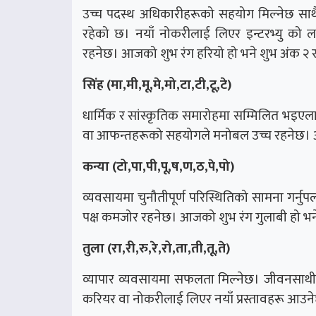
उच्च पदस्थ अधिकारीहरूको सहयोग मिल्नेछ सा
रहेको छ। नयाँ नोकरीलाई लिएर इन्टरभ्यु को ला
रहनेछ। आजको शुभ रंग हरियो हो भने शुभ अंक २ 
सिंह (मा,मी,मू,मे,मो,टा,टी,टू,टे)
धार्मिक र सांस्कृतिक समारोहमा सम्मिलित भइएला। 
वा आफन्तहरूको सहयोगले मनोबल उच्च रहनेछ। आ
कन्या (टो,पा,पी,पू,ष,ण,ठ,पे,पो)
व्यवसायमा चुनौतीपूर्ण परिस्थितिको सामना गर्नुपर्
पक्ष कमजोर रहनेछ। आजको शुभ रंग गुलाबी हो भन
तुला (रा,री,रु,रे,रो,ता,ती,तू,ते)
व्यापार व्यवसायमा सफलता मिल्नेछ। जीवनसाथीसँ
करियर वा नोकरीलाई लिएर नयाँ प्रस्तावहरू आउन