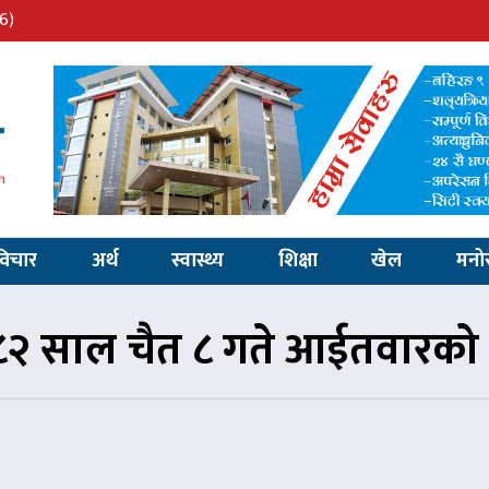
6)
विचार
अर्थ
स्वास्थ्य
शिक्षा
खेल
मनो
२ साल चैत ८ गते आईतवारको