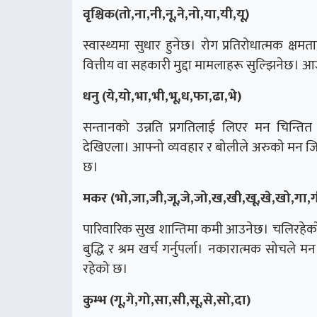
वृश्चिक(तो,ना,नी,नू,ने,नो,या,यी,यू)
स्वास्थ्यमा सुधार हुनेछ। रोग प्रतिरोधात्मक क्
वित्तीय वा सहकारी मुद्दा मामलाहरू सुल्झिनेछ। 
धनु (ये,यो,भा,भी,भू,ध,फा,ढा,भे)
सन्तानको उन्नति प्रगतिलाई लिएर मन चिन्तित
देखिएला। आफ्नो व्यवहार र बोलीले अरुको मन जि
छ।
मकर (भो,जा,जी,जू,जे,जो,ख,खी,खू,खे,खो,गा,ग
पारिवारिक सुख शान्तिमा कमी आउनेछ। चलिरहेको 
बुद्धि र श्रम खर्च गर्नुपर्ला। नकारात्मक सोच
रहेको छ।
कुम्भ (गू,गे,गो,सा,सी,सू,से,सो,दा)