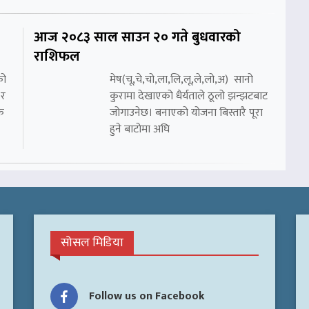
आज २०८३ साल साउन २० गते बुधवारको
राशिफल
को
मेष(चू,चे,चो,ला,लि,लू,ले,लो,अ) सानो
 र
कुरामा देखाएको धैर्यताले ठूलो झन्झटबाट
क
जोगाउनेछ। बनाएको योजना बिस्तारै पूरा
हुने बाटोमा अघि
सोसल मिडिया
Follow us on Facebook