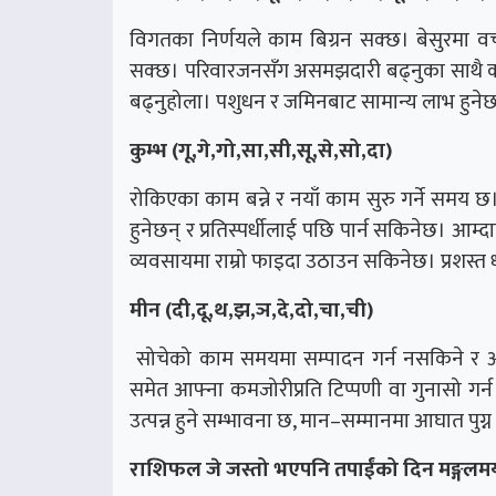
विगतका निर्णयले काम बिग्रन सक्छ। बेसुरमा व
सक्छ। परिवारजनसँग असमझदारी बढ्नुका साथै काममा
बढ्नुहोला। पशुधन र जमिनबाट सामान्य लाभ हुनेछ
कुम्भ (गू,गे,गो,सा,सी,सू,से,सो,दा)
रोकिएका काम बन्ने र नयाँ काम सुरु गर्ने समय छ।
हुनेछन् र प्रतिस्पर्धीलाई पछि पार्न सकिनेछ। आ
व्यवसायमा राम्रो फाइदा उठाउन सकिनेछ। प्रशस्त 
मीन (दी,दू,थ,झ,ञ,दे,दो,चा,ची)
सोचेको काम समयमा सम्पादन गर्न नसकिने र अव
समेत आफ्ना कमजोरीप्रति टिप्पणी वा गुनासो गर्
उत्पन्न हुने सम्भावना छ, मान–सम्मानमा आघात पुग्
राशिफल जे जस्तो भएपनि तपाईंको दिन मङ्गलमय