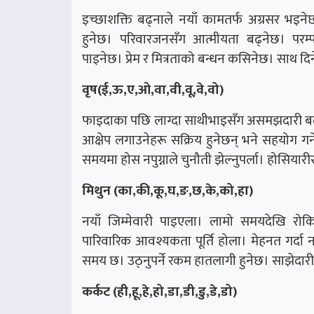
इच्छाशक्ति बढ्नाले नयाँ कामतर्फ अग्रसर भइने
हुनेछ। परिवारजनसँग आत्मीयता बढ्नेछ। परम्
पाइनेछ। प्रेम र मित्रताको बन्धन कसिनेछ। साथ द
वृष(ई,ऊ,ए,ओ,वा,वी,वू,वे,वो)
फाइदाका पछि लाग्दा साथीभाइसँग असमझदारी बढ्न
आक्षेप लगाउनेहरू सक्रिय हुनेछन् भने सहयोग गर्
समयमा होस नपुग्नाले चुनौती झेल्नुपर्ला। होसिया
मिथुन (का,की,कू,घ,ङ,छ,के,को,हा)
नयाँ जिम्मेवारी पाइएला। लामो समयदेखि रोक
पारिवारिक आवश्यकता पूर्ति होला। मेहनत गर्दा 
समय छ। उठ्नुपर्ने रकम हातलागी हुनेछ। साझेदारी 
कर्कट (ही,हू,हे,हो,डा,डी,डु,डे,डो)