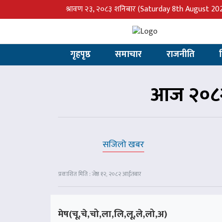
श्रावण २३, २०८३ शनिबार
(Saturday 8th August 20
गृहपृष्ठ
समाचार
राजनीति
आज २०८२
सजिलो खबर
प्रकाशित मिति : जेष्ठ १२, २०८२ आईतबार
मेष(चू,चे,चो,ला,लि,लू,ले,लो,अ)