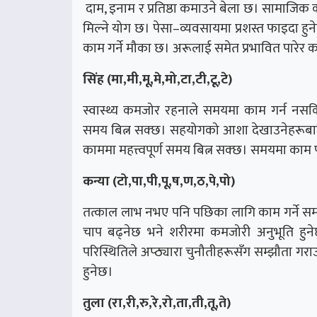
दाम, इनाम र प्रतिष्ठा कमाउने बेला छ। सामाजिक क
मिल्ने योग छ। पेसा–व्यवसायमा प्रशस्त फाइदा हुन
काम गर्ने मौका छ। अरूलाई समेत प्रभावित पारेर
सिंह (मा,मी,मू,मे,मो,टा,टी,टू,टे)
स्वास्थ्य कमजोर रहनाले समयमा काम गर्न नसकिए
समय बित्न सक्छ। सहयोगको आशा देखाउनेहरूबाट
काममा महत्त्वपूर्ण समय बित्न सक्छ। समयमा काम पू
कन्या (टो,पा,पी,पू,ष,ण,ठ,पे,पो)
तत्काल लाभ नभए पनि पछिका लागि काम गर्ने समय 
चाप बढ्नेछ भने शरीरमा कमजोरी अनुभूति हुने
परिस्थितिले अप्ठ्यारा चुनौतीहरूसँग सम्झौता गराउ
हुनेछ।
तुला (रा,री,रु,रे,रो,ता,ती,तू,ते)