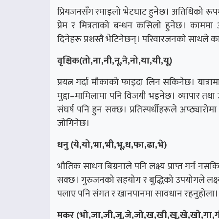
प्रियजनसँग रमाइलो भेटघाट हुनेछ। अतिथिको रूप
प्रेम र मित्रताको बन्धन कसिलो हुनेछ। काम
दिनेहरू प्रशस्तै भेटिनेछन्। परिवारजनको साथले 
वृश्चिक(तो,ना,नी,नू,ने,नो,या,यी,यू)
प्रयत्न गर्दा मौकाको फाइदा लिन सकिनेछ। यात्रा
मुद्दा–मामिलामा पनि विजयी भइनेछ। व्यापार तथ
संघर्ष पनि हुन सक्छ। प्रतिस्पर्धीहरूले अप्ठ्यारो
जोगिनेछ।
धनु (ये,यो,भा,भी,भू,ध,फा,ढा,भे)
भौतिक साधन बिग्रनाले पनि लक्ष्य प्राप्त गर्न नसक
सक्छ। गुरुजनको सहयोग र बुद्धिको उपयोगले लक्ष्य प
पलाए पनि संगत र खानपानमा सावधान रहनुहोला।
मकर (भो,जा,जी,जू,जे,जो,ख,खी,खू,खे,खो,गा,ग