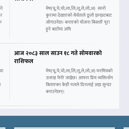
को
मेष(चू,चे,चो,ला,लि,लू,ले,लो,अ) सानो
 र
कुरामा देखाएको धैर्यताले ठूलो झन्झटबाट
क
जोगाउनेछ। बनाएको योजना बिस्तारै पूरा
हुने बाटोमा अघि
आज २०८३ साल साउन १८ गते सोमवारको
राशिफल
वा
मेष(चू,चे,चो,ला,लि,लू,ले,लो,अ) मनभित्रको
उत्साह फेरि जाग्नेछ। आफ्ना प्रिय व्यक्तिसँग
न
बिताएका केही पलले दिनलाई अझ सुन्दर
बनाउनेछन्।