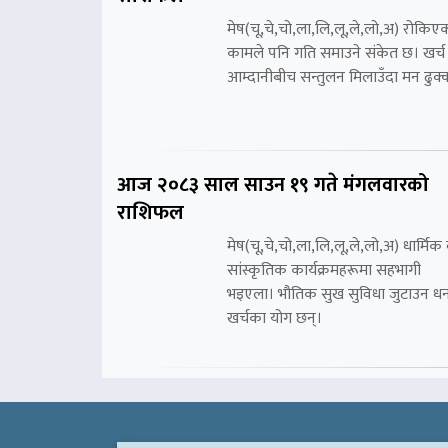
मेष(चू,चे,चो,ला,लि,लू,ले,लो,अ) रोकिए
कामले पनि गति समाउने संकेत छ। खर्च
आम्दानीबीच सन्तुलन मिलाउँदा मन ढुक्
आज २०८३ साल साउन १९ गते मंगलवारको
राशिफल
मेष(चू,चे,चो,ला,लि,लू,ले,लो,अ) धार्मिक 
सांस्कृतिक कार्यक्रमहरूमा सहभागी
भइएला। भौतिक सुख सुविधा जुटाउन ध
खर्चका योग छन्।