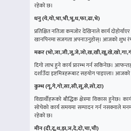
रहेको छ।
धनु (ये,यो,भा,भी,भू,ध,फा,ढा,भे)
प्रतिक्षित नतिजा कमजोर देखिनाले कार्य दोहोर्याएर गर्
खानपिनमा सजगता अपनाउनुहोस्। आजको शुभ रंग 
मकर (भो,जा,जी,जू,जे,जो,ख,खी,खू,खे,खो,गा,ग
दिगो लाभ हुने कार्य प्रारम्भ गर्न सकिनेछ। आफ
दर्शाउँदा इष्टमित्रहरूबाट सहयोग पाइएला। आजको
कुम्भ (गू,गे,गो,सा,सी,सू,से,सो,दा)
विद्यार्थीहरूको बौद्धिक क्षेत्रमा विकास हुनेछ। का
सोचेको कार्य समयमा सम्पादन गर्न नसक्नाले मन
रहेको छ।
मीन (दी,दू,थ,झ,ञ,दे,दो,चा,ची)