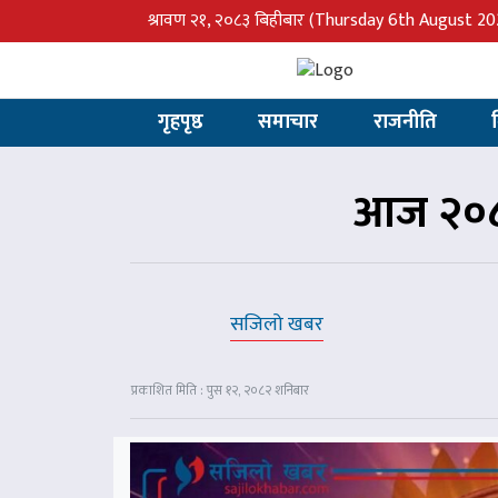
श्रावण २१, २०८३ बिहीबार
(Thursday 6th August 20
गृहपृष्ठ
समाचार
राजनीति
आज २०८
सजिलो खबर
प्रकाशित मिति : पुस १२, २०८२ शनिबार