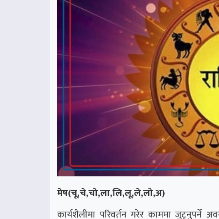
मेष(चू,चे,चो,ला,लि,लू,ले,लो,अ)
कार्यशैलीमा परिवर्तन गरेर काममा जुट्नुपर्ने