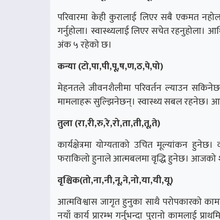
परिवारमा केही कुरालाई लिएर सबै एकमत नहोलान्
गर्नुहोला। स्वास्थ्यलाई लिएर सचेत रहनुहोला। आ
अंक ५ रहेको छ।
कन्या (टो,पा,पी,पू,ष,ण,ठ,पे,पो)
मेहनतले जीवनशैलीमा परिवर्तन ल्याउन सकिनेछ। 
मामलाहरू सुल्झिनेछन्। स्वास्थ्य सबल रहनेछ। आ
तुला (रा,री,रु,रे,रो,ता,ती,तू,ते)
कार्यक्षेत्रमा योग्यताको उचित मूल्यांकन हुनेछ। व्
फराकिलो हुनाले आत्मबलमा वृद्धि हुनेछ। आजको श
वृश्चिक(तो,ना,नी,नू,ने,नो,या,यी,यू)
आत्मविश्वास जागृत हुनुका साथै परोपकारको काम
नयाँ कार्य प्रारम्भ गर्नुभन्दा पुरानो कामलाई 