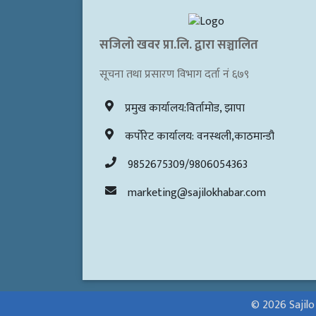
सजिलो खवर प्रा.लि. द्वारा सञ्चालित
सूचना तथा प्रसारण विभाग दर्ता नं ६७९
प्रमुख कार्यालय:विर्तामोड, झापा
कर्पोरेट कार्यालय: वनस्थली,काठमान्डौ
9852675309/9806054363
marketing@sajilokhabar.com
© 2026 Sajilo K