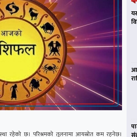
यस
व
आज
र
पा
 अवस्था रहेको छ। परिश्रमको तुलनामा आयस्रोत कम रहनेछ।
सं