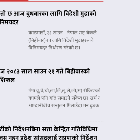
्तो छ आज बुधबारका लागि विदेशी मुद्राको
िनिमयदर
काठमाडौं, २१ साउन । नेपाल राष्ट्र बैंकले
(बिहीबार)का लागि विदेशी मुद्राहरूको
विनिमयदर निर्धारण गरेको छ।
 २०८३ साल साउन २१ गते बिहीवारको
ाशिफल
मेष(चू,चे,चो,ला,लि,लू,ले,लो,अ) रोकिएको
कामले पनि गति समाउने संकेत छ। खर्च र
आम्दानीबीच सन्तुलन मिलाउँदा मन ढुक्क
र्टीको निर्देशनबिना सत्ता केन्द्रित गतिविधिमा
लग्न नहुन प्रदेश सांसदलाई राप्रपाको निर्देशन