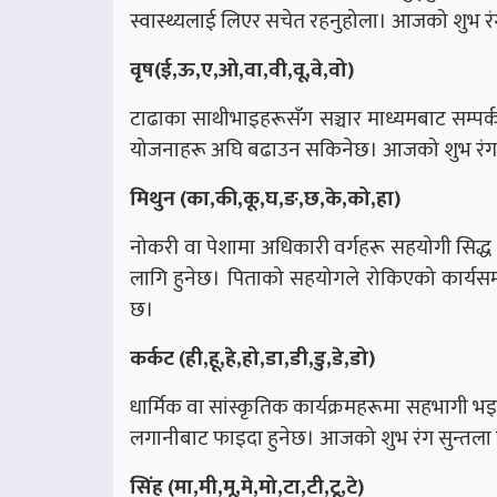
स्वास्थ्यलाई लिएर सचेत रहनुहोला। आजको शुभ रं
वृष(ई,ऊ,ए,ओ,वा,वी,वू,वे,वो)
टाढाका साथीभाइहरूसँग सञ्चार माध्यमबाट सम्पर्क 
योजनाहरू अघि बढाउन सकिनेछ। आजको शुभ रंग न
मिथुन (का,की,कू,घ,ङ,छ,के,को,हा)
नोकरी वा पेशामा अधिकारी वर्गहरू सहयोगी सिद्ध 
लागि हुनेछ। पिताको सहयोगले रोकिएको कार्यसम
छ।
कर्कट (ही,हू,हे,हो,डा,डी,डु,डे,डो)
धार्मिक वा सांस्कृतिक कार्यक्रमहरूमा सहभागी 
लगानीबाट फाइदा हुनेछ। आजको शुभ रंग सुन्तला 
सिंह (मा,मी,मू,मे,मो,टा,टी,टू,टे)