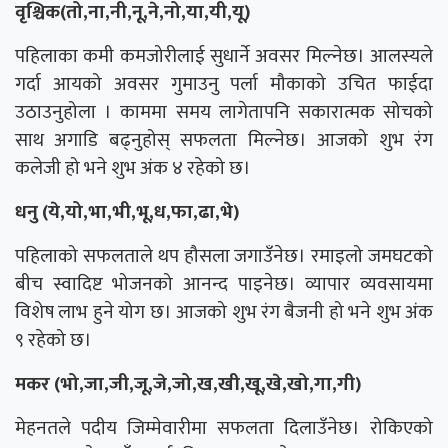
वृश्चिक(तो,ना,नी,नू,ने,नो,या,यी,यू)
पहिलाका कमी कमजोरीलाई सुधार्ने अवसर मिल्नेछ। आलस्यले
गर्दा आयको अवसर गुमाउनु पर्ला मौकाको उचित फाईदा
उठाउनुहोला । काममा समय लागेतापनि सकारात्मक सोचको
साथ अगाडि बढ्नुहोस् सफलता मिल्नेछ। आजको शुभ रंग
कलेजी हो भने शुभ अंक ४ रहेको छ।
धनु (ये,यो,भा,भी,भू,ध,फा,ढा,भे)
पहिलाको सफलताले थप हौसला जगाउँनेछ। रमाइलो जमघटको
बीच स्वादिष्ट भोजनको आनन्द पाइनेछ। व्यापार व्यवसायमा
विशेष लाभ हुने योग छ। आजको शुभ रंग बैजनी हो भने शुभ अंक
९ रहेको छ।
मकर (भो,जा,जी,जू,जे,जो,ख,खी,खू,खे,खो,गा,गी)
मेहनतले पदीय जिम्मेवारीमा सफलता दिलाउँनेछ। रोकिएको