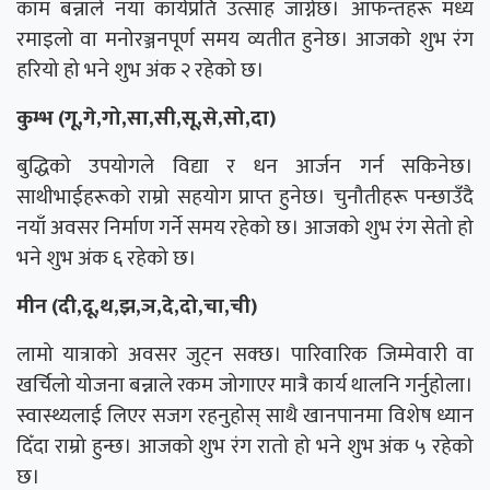
काम बन्नाले नयाँ कार्यप्रति उत्साह जाग्नेछ। आफन्तहरू मध्य
रमाइलो वा मनोरञ्जनपूर्ण समय व्यतीत हुनेछ। आजको शुभ रंग
हरियो हो भने शुभ अंक २ रहेको छ।
कुम्भ (गू,गे,गो,सा,सी,सू,से,सो,दा)
बुद्धिको उपयोगले विद्या र धन आर्जन गर्न सकिनेछ।
साथीभाईहरूको राम्रो सहयोग प्राप्त हुनेछ। चुनौतीहरू पन्छाउँदै
नयाँ अवसर निर्माण गर्ने समय रहेको छ। आजको शुभ रंग सेतो हो
भने शुभ अंक ६ रहेको छ।
मीन (दी,दू,थ,झ,ञ,दे,दो,चा,ची)
लामो यात्राको अवसर जुट्न सक्छ। पारिवारिक जिम्मेवारी वा
खर्चिलो योजना बन्नाले रकम जोगाएर मात्रै कार्य थालनि गर्नुहोला।
स्वास्थ्यलाई लिएर सजग रहनुहोस् साथै खानपानमा विशेष ध्यान
दिँदा राम्रो हुन्छ। आजको शुभ रंग रातो हो भने शुभ अंक ५ रहेको
छ।