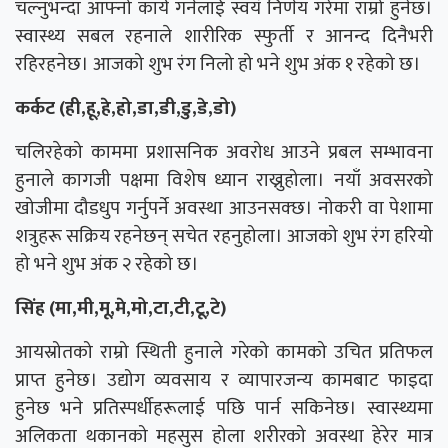
चल्नुभन्दा आफ्नो कार्य गर्नलाई स्वयं निर्णय गरेमा राम्रो हुनेछ।
स्वास्थ्य सबल रहनाले शारीरिक स्फुर्ती र आनन्द दिनैभरी
रहिरहनेछ। आजको शुभ रंग निलो हो भने शुभ अंक १ रहेको छ।
कर्कट (ही,हू,हे,हो,डा,डी,डु,डे,डो)
चलिरहेको काममा प्रशासनिक अवरोध आउने प्रबल सम्भावना
हुनाले कागजी पक्षमा विशेष ध्यान राख्नुहोला। नयाँ अवसरको
खोजीमा दौडधुप गर्नुपर्ने अवस्था आउनसक्छ। नोकरी वा पेशामा
शत्रुहरू सक्रिय रहनेछन् सचेत रहनुहोला। आजको शुभ रंग हरियो
हो भने शुभ अंक २ रहेको छ।
सिंह (मा,मी,मू,मे,मो,टा,टी,टू,टे)
आयस्रोतको राम्रो स्थिती हुनाले गरेको कामक‍ो उचित प्रतिफल
प्राप्त हुनेछ। उद्योग व्यवसाय र व्यापारजन्य कामबाट फाइदा
हुनेछ भने प्रतिस्पर्धीहरूलाई पछि पार्न सकिनेछ। स्वास्थ्यमा
अलिकता थकानको महसुस होला शरीरको अवस्था हेरेर मात्र