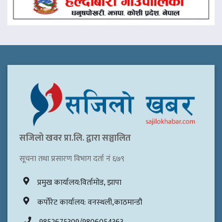
सजिलो खवर प्रा.लि. द्वारा सञ्चालित
सूचना तथा प्रसारण विभाग दर्ता नं ६७९
प्रमुख कार्यालय:विर्तामोड, झापा
कर्पोरेट कार्यालय: वनस्थली,काठमान्डौ