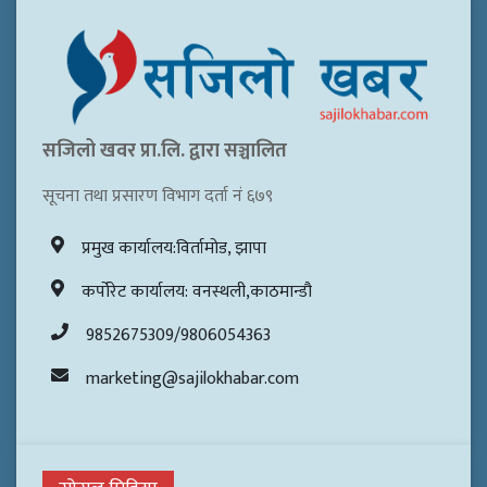
सजिलो खवर प्रा.लि. द्वारा सञ्चालित
सूचना तथा प्रसारण विभाग दर्ता नं ६७९
प्रमुख कार्यालय:विर्तामोड, झापा
कर्पोरेट कार्यालय: वनस्थली,काठमान्डौ
9852675309/9806054363
marketing@sajilokhabar.com