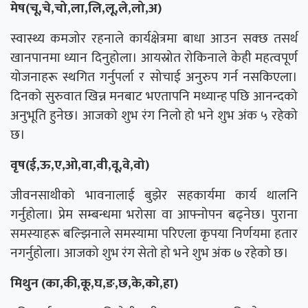
मेष(चू,चे,चो,ला,लि,लू,ले,लो,अ)
स्वास्थ्य कमजोर रहनाले कार्यक्षेत्रमा बाधा आउन सक्छ तसर्थ
खानपानमा ध्यान दिनुहोला। आयस्रोत रोकिनाले केही महत्वपूर्ण
योजनाहरू स्थगित गर्नुपर्ला र सोचाई अनुरुप गर्न नसकिएला।
दिनको सुरुवात खिन्न मनबाट भएतापनि मध्यान्ह पछि आनन्दको
अनुभूति हुनेछ। आजको शुभ रंग निलो हो भने शुभ अंक ५ रहेको
छ।
वृष(ई,ऊ,ए,ओ,वा,वी,वू,वे,वो)
जीवनसाथीको भावनालाई बुझेर सहकार्यमा कार्य थालनि
गर्नुहोला। प्रेम सम्बन्धमा भरोसा वा आफ्नोपन बढ्नेछ। पुराना
समस्याहरू बल्झिनाले समस्यामा परिएला कृपया निर्णयमा हतार
नगर्नुहोला। आजको शुभ रंग सेतो हो भने शुभ अंक ७ रहेको छ।
मिथुन (का,की,कू,घ,ङ,छ,के,को,हा)