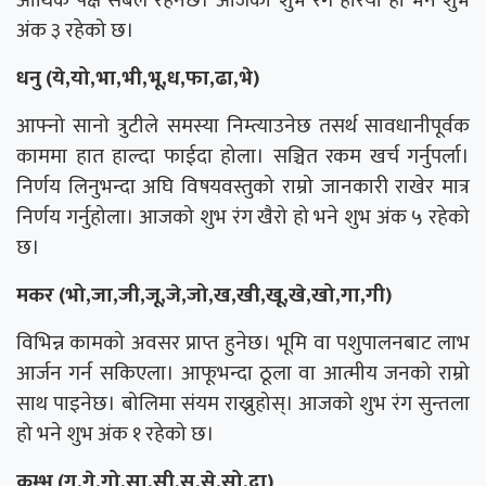
आर्थिक पक्ष सबल रहनेछ। आजको शुभ रंग हरियो हो भने शुभ
अंक ३ रहेको छ।
धनु (ये,यो,भा,भी,भू,ध,फा,ढा,भे)
आफ्नो सानो त्रुटीले समस्या निम्त्याउनेछ तसर्थ सावधानीपूर्वक
काममा हात हाल्दा फाईदा होला। सञ्चित रकम खर्च गर्नुपर्ला।
निर्णय लिनुभन्दा अघि विषयवस्तुको राम्रो जानकारी राखेर मात्र
निर्णय गर्नुहोला। आजको शुभ रंग खैरो हो भने शुभ अंक ५ रहेको
छ।
मकर (भो,जा,जी,जू,जे,जो,ख,खी,खू,खे,खो,गा,गी)
विभिन्न कामको अवसर प्राप्त हुनेछ। भूमि वा पशुपालनबाट लाभ
आर्जन गर्न सकिएला। आफूभन्दा ठूला वा आत्मीय जनको राम्रो
साथ पाइनेछ। बोलिमा संयम राख्नुहोस्। आजको शुभ रंग सुन्तला
हो भने शुभ अंक १ रहेको छ।
कुम्भ (गू,गे,गो,सा,सी,सू,से,सो,दा)