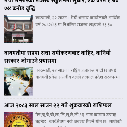
मेची भन्सारको राजस्व सङ्कलनमा सुधार, एक वर्षमै १ अर्ब
७४ करोड वृद्धि
काठमाडौं, २२ साउन । मेची भन्सार कार्यालयले आर्थिक
वर्ष २०८२/८३ मा निर्धारित राजस्व लक्ष्यको ९३.३०
बागमतीमा राप्रपा सत्ता समीकरणबाट बाहिर, बानियाँ
सरकार जोगाउने प्रयासमा
काठमाडौं, २२ साउन । राष्ट्रिय प्रजातन्त्र पार्टी (राप्रपा)
बागमती प्रदेश संसदीय दलले तत्काल प्रदेश सरकारमा
आज २०८३ साल साउन २२ गते शुक्रवारको राशिफल
मेष(चू,चे,चो,ला,लि,लू,ले,लो,अ) आज काममा उत्साह
बढ्नेछ। कार्यक्षेत्रमा नयाँ अवसर मिल्ने योग छ। साथीको