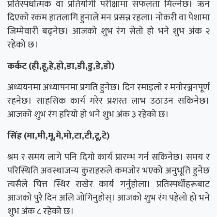
प्रतिस्पर्धात्मक वा प्रतियोगी परीक्षामा सफलता मिल्नेछ। ऋन
दिएको रकम हातलागि हुनाले मन प्रसन्न रहला। नोकरी वा पेशामा
जिम्मेवारी बढ्नेछ। आजको शुभ रंग सेतो हो भने शुभ अंक २
रहेको छ।
कर्कट (ही,हू,हे,हो,डा,डी,डु,डे,डो)
अध्ययनमा अध्यापनमा प्रगति हुनेछ। दिन रमाइलो र मनोरञ्जनपूर्ण
रहनेछ। साहसिक कार्य गरेर प्रशस्त लाभ उठाउन सकिनेछ।
आजको शुभ रंग हरियो हो भने शुभ अंक ३ रहेको छ।
सिंह (मा,मी,मू,मे,मो,टा,टी,टू,टे)
श्रम र समय लागे पनि दिगो कार्य प्रारम्भ गर्न सकिनेछ। समय र
परिस्थिति अवस्थाजन्य कुराहरुले कमजोर भएको अनुभूति हुनेछ
त्यसैले चित्त स्थिर राखेर कार्य गर्नुहोला। प्रतिस्पर्धीहरूबाट
आजको पुरै दिन अलि जोगिनुहोस्। आजको शुभ रंग पहेलो हो भने
शुभ अंक ८ रहेको छ।