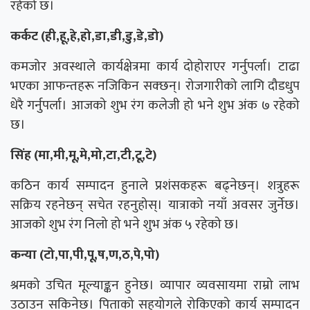
रहेको छ।
कर्कट (ही,हू,हे,हो,डा,डी,डु,डे,डो)
कमजोर अवस्थाले कार्यक्षेत्रमा कार्य दोहोराएर गर्नुपर्ला। टाढा
भएका आफन्तहरू नजिकिन सक्छन्। रोजगारीको लागि दौडधुप
धेरै गर्नुपर्ला। आजको शुभ रंग कलेजी हो भने शुभ अंक ७ रहेको
छ।
सिंह (मा,मी,मू,मे,मो,टा,टी,टू,टे)
कठिन कार्य सम्पादन हुनाले प्रशंसकहरू बढ्नेछन्। शत्रुहरू
सक्रिय रहनेछन् सचेत रहनुहोस्। यात्राको नयाँ अवसर जुर्नेछ।
आजको शुभ रंग निलो हो भने शुभ अंक ५ रहेको छ।
कन्या (टो,पा,पी,पू,ष,ण,ठ,पे,पो)
श्रमको उचित मूल्याङ्कन हुनेछ। व्यापार व्यवसायमा राम्रो लाभ
उठाउन सकिनेछ। पिताको सहयोगले रोकिएको कार्य सम्पादन