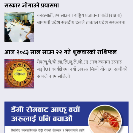
सरकार जोगाउने प्रयासमा
काठमाडौं, २२ साउन । राष्ट्रिय प्रजातन्त्र पार्टी (राप्रपा)
बागमती प्रदेश संसदीय दलले तत्काल प्रदेश सरकारमा
आज २०८३ साल साउन २२ गते शुक्रवारको राशिफल
मेष(चू,चे,चो,ला,लि,लू,ले,लो,अ) आज काममा उत्साह
बढ्नेछ। कार्यक्षेत्रमा नयाँ अवसर मिल्ने योग छ। साथीको
साथले काम सजिलो