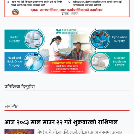
प्रतिक्रिया दिनुहोस्
संबन्धित
आज २०८३ साल साउन २२ गते शुक्रवारको राशिफल
मेष(चू,चे,चो,ला,लि,लू,ले,लो,अ) आज काममा उत्साह