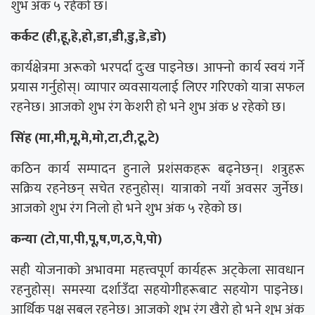
शुभ अंक ५ रहेको छ।
कर्कट (ही,हू,हे,हो,डा,डी,डु,डे,डो)
कार्यक्षेत्रमा अरूको भरपर्दा दुःख पाइनेछ। आफ्नो कार्य स्वयं गर्ने
प्रयास गर्नुहोस्। व्यापार व्यवसायलाई लिएर गरिएको यात्रा सफल
रहनेछ। आजको शुभ रंग केशरी हो भने शुभ अंक ४ रहेको छ।
सिंह (मा,मी,मू,मे,मो,टा,टी,टू,टे)
कठिन कार्य सम्पादन हुनाले प्रशंसकहरू बढ्नेछन्। शत्रुहरू
सक्रिय रहनेछन् सचेत रहनुहोस्। यात्राको नयाँ अवसर जुर्नेछ।
आजको शुभ रंग निलो हो भने शुभ अंक ५ रहेको छ।
कन्या (टो,पा,पी,पू,ष,ण,ठ,पे,पो)
सही योजनाको अभावमा महत्त्वपूर्ण कार्यहरू अट्केला सावधान
रहनुहोस्। समस्या दर्शाउँदा सहयोगीहरूबाट सहयोग पाइनेछ।
आर्थिक पक्ष सबल रहनेछ। आजको शुभ रंग खैरो हो भने शुभ अंक