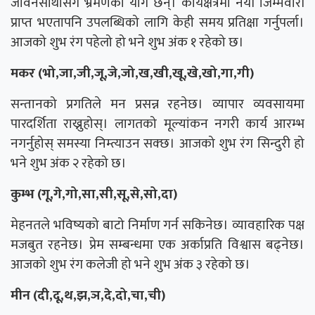
जीवनसाथीसँग भ्रमणका योग छन्। कार्यक्षेत्रमा नयाँ जिम्मेवारी
प्राप्त भएतापनि उपलब्धिको लागि केही समय प्रतिक्षा गर्नुपर्ला।
आजको शुभ रंग पहेलो हो भने शुभ अंक १ रहेको छ।
मकर (भो,जा,जी,जू,जे,जो,ख,खी,खू,खे,खो,गा,गी)
सन्तानको प्रगतिले मन प्रसन्न रहनेछ। व्यापार व्यवसायमा
पारदर्शिता राख्नुहोस्। लागतको मूल्यांकन नगरी कार्य आरम्भ
नगर्नुहोस् समस्या निम्त्याउन सक्छ। आजको शुभ रंग सिन्दुरी हो
भने शुभ अंक २ रहेको छ।
कुम्भ (गू,गे,गो,सा,सी,सू,से,सो,दा)
मेहनतले भविष्यको बाटो निर्माण गर्न सकिनेछ। व्यावहारिक पक्ष
मजबुत रहनेछ। प्रेम सम्बन्धमा एक अर्काप्रति विश्वास बढ्नेछ।
आजको शुभ रंग कलेजी हो भने शुभ अंक ३ रहेको छ।
मीन (दी,दू,थ,झ,ञ,दे,दो,चा,ची)