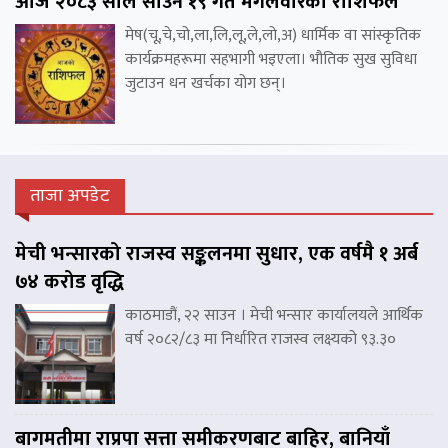
आज २०८३ साल साउन १९ गते मंगलवारको राशिफल
मेष(चू,चे,चो,ला,लि,लू,ले,लो,अ) धार्मिक वा सांस्कृतिक
कार्यक्रमहरूमा सहभागी भइएला। भौतिक सुख सुविधा
जुटाउन धन खर्चका योग छन्।
ताजा अपडेट
मेची भन्सारको राजस्व सङ्कलनमा सुधार, एक वर्षमै १ अर्ब
७४ करोड वृद्धि
काठमाडौं, २२ साउन । मेची भन्सार कार्यालयले आर्थिक
वर्ष २०८२/८३ मा निर्धारित राजस्व लक्ष्यको ९३.३०
बागमतीमा राप्रपा सत्ता समीकरणबाट बाहिर, बानियाँ