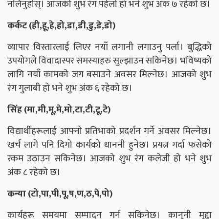
नलिनुहोस्। आजको शुभ रंग पहेलो हो भने शुभ अंक ७ रहेको छ।
कर्कट (ही,हू,हे,हो,डा,डी,डु,डे,डो)
व्यापार विस्तारलाई लिएर नयाँ लगानी लगाउनु पर्ला। बुद्धिको
उपयोगले विवादास्पर समस्याहरु सुल्झाउन सकिनेछ। भविष्यको
लागि नयाँ कामको जग बसाउने अवसर मिल्नेछ। आजको शुभ
रंग गुलाबी हो भने शुभ अंक ६ रहेको छ।
सिंह (मा,मी,मू,मे,मो,टा,टी,टू,टे)
विद्यार्थीहरूलाई आफ्नो प्रतिभाको प्रदर्शन गर्ने अवसर मिल्नेछ।
खर्च लागे पनि दिगो कार्यको थाननी हुनेछ। प्रयत्न गर्दा फसेको
रकम उठाउन सकिनेछ। आजको शुभ रंग कलेजी हो भने शुभ
अंक ८ रहेको छ।
कन्या (टो,पा,पी,पू,ष,ण,ठ,पे,पो)
कार्यहरू समयमा सम्पादन गर्न सकिनेछ। कानुनी मुद्दा