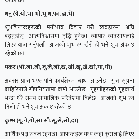
रहेको छ।
धनु (ये,यो,भा,भी,भू,ध,फा,ढा,भे)
शुभचिन्तकहरूको मनोभाव विचार गरी व्यवहारमा अघि
बढ्नुहोस्। आत्मविश्वासमा वृद्धि हुनेछ। व्यापार व्यवसायलाई
लिएर यात्रा गर्नुपर्ला। आजको शुभ रंग खैरो हो भने शुभ अंक ४
रहेको छ।
मकर (भो,जा,जी,जू,जे,जो,ख,खी,खू,खे,खो,गा,गी)
अवसर प्राप्त भएतापनि कार्यक्षेत्रमा बाधा आउनेछ। गुप्त सूचना
बाहिरिनाले गोपनियतामा कमी आउनेछ। गृहणीहरूको गृहकार्य
भन्दा धेरै समय सामाजिक परिवेशमा बित्नेछ। आजको शुभ रंग
निलो हो भने शुभ अंक ४ रहेको छ।
कुम्भ (गू,गे,गो,सा,सी,सू,से,सो,दा)
आर्थिक पक्ष सबल रहनेछ। आफन्तहरू मध्य केही कुरालाई लिएर