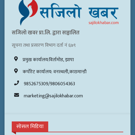
सजिलो खवर प्रा.लि. द्वारा सञ्चालित
सूचना तथा प्रसारण विभाग दर्ता नं ६७९
प्रमुख कार्यालय:विर्तामोड, झापा
कर्पोरेट कार्यालय: वनस्थली,काठमान्डौ
9852675309/9806054363
marketing@sajilokhabar.com
सोसल मिडिया