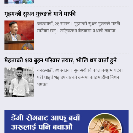
गृहमन्त्री सुधन गुरुङले मागे माफी
काठमाडौं, २१ साउन । गृहमन्त्री सुधन गुरुङले माफी
मागेका छन् । राष्ट्रियसभा बैठकमा प्रश्नको जवाफ
मेहताको शव बुझ्न परिवार तयार, भोलि थप वार्ता हुने
काठमाडौं, २१ साउन । सुनसरीको कप्तानगञ्जम घटना
परी घाइते भइ उपचारको क्रममा काठमाडौंमा निधन
भएका