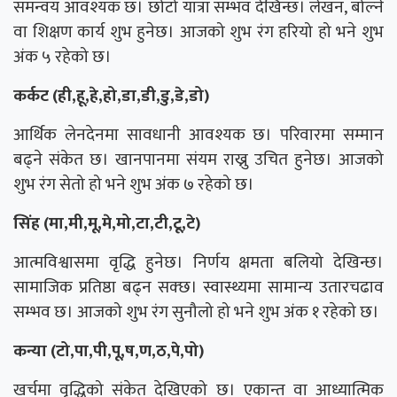
समन्वय आवश्यक छ। छोटो यात्रा सम्भव देखिन्छ। लेखन, बोल्ने
वा शिक्षण कार्य शुभ हुनेछ। आजको शुभ रंग हरियो हो भने शुभ
अंक ५ रहेको छ।
कर्कट (ही,हू,हे,हो,डा,डी,डु,डे,डो)
आर्थिक लेनदेनमा सावधानी आवश्यक छ। परिवारमा सम्मान
बढ्ने संकेत छ। खानपानमा संयम राख्नु उचित हुनेछ। आजको
शुभ रंग सेतो हो भने शुभ अंक ७ रहेको छ।
सिंह (मा,मी,मू,मे,मो,टा,टी,टू,टे)
आत्मविश्वासमा वृद्धि हुनेछ। निर्णय क्षमता बलियो देखिन्छ।
सामाजिक प्रतिष्ठा बढ्न सक्छ। स्वास्थ्यमा सामान्य उतारचढाव
सम्भव छ। आजको शुभ रंग सुनौलो हो भने शुभ अंक १ रहेको छ।
कन्या (टो,पा,पी,पू,ष,ण,ठ,पे,पो)
खर्चमा वृद्धिको संकेत देखिएको छ। एकान्त वा आध्यात्मिक