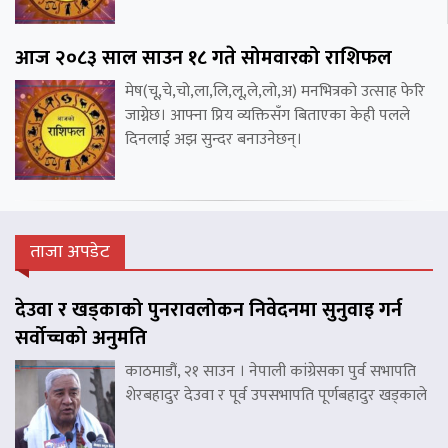
आज २०८३ साल साउन १८ गते सोमवारको राशिफल
मेष(चू,चे,चो,ला,लि,लू,ले,लो,अ) मनभित्रको उत्साह फेरि
जाग्नेछ। आफ्ना प्रिय व्यक्तिसँग बिताएका केही पलले
दिनलाई अझ सुन्दर बनाउनेछन्।
ताजा अपडेट
देउवा र खड्काको पुनरावलोकन निवेदनमा सुनुवाइ गर्न
सर्वोच्चको अनुमति
काठमाडौं, २१ साउन । नेपाली कांग्रेसका पुर्व सभापति
शेरबहादुर देउवा र पूर्व उपसभापति पूर्णबहादुर खड्काले