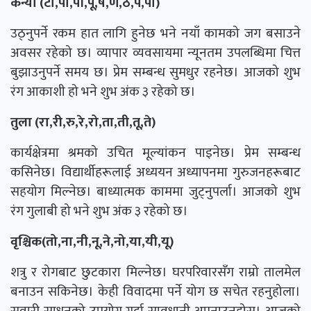
कन्या (टो,पा,पी,पू,ष,ण,ठ,पे,पो)
उठ्नुपर्ने रकम हात लागि हुनेछ भने नयाँ कामको जग बसाउने
अवसर रहेको छ। व्यापार व्यवसायमा न्यूनतम उपलब्धिमा चित्त
बुझाउनुपर्ने समय छ। प्रेम सम्बन्ध सुमधुर रहनेछ। आजको शुभ
रंग आकाशी हो भने शुभ अंक ३ रहेको छ।
तुला (रा,री,रु,रे,रो,ता,ती,तू,ते)
कार्यक्षेत्रमा श्रमको उचित मूल्यांकन पाइनेछ। प्रेम सम्बन्ध
कसिनेछ। विद्यार्थीहरूलाई अध्ययन अध्यापनमा गुरुजनहरूबाट
सहयोग मिल्नेछ। बाध्यात्मक काममा जुट्नुपर्ला। आजको शुभ
रंग गुलाबी हो भने शुभ अंक ३ रहेको छ।
वृश्चिक(तो,ना,नी,नू,ने,नो,या,यी,यू)
शत्रु र रोगबाट छुटकारा मिल्नेछ। घरपरिवारसँग राम्रो तालमेल
बनाउन सकिनेछ। केही विवादमा पर्ने योग छ सचेत रहनुहोला।