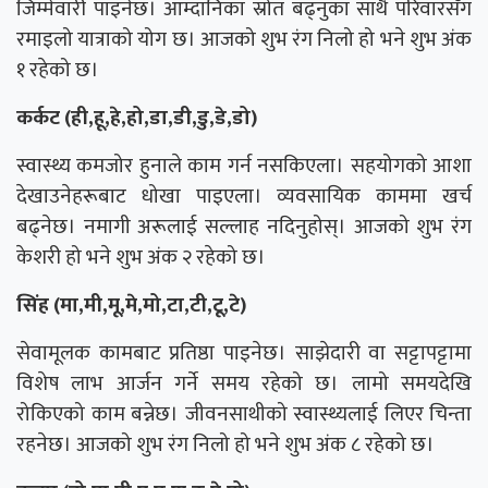
जिम्मेवारी पाइनेछ। आम्दानिका स्रोत बढ्नुका साथै परिवारसँग
रमाइलो यात्राको योग छ। आजको शुभ रंग निलो हो भने शुभ अंक
१ रहेको छ।
कर्कट (ही,हू,हे,हो,डा,डी,डु,डे,डो)
स्वास्थ्य कमजोर हुनाले काम गर्न नसकिएला। सहयोगको आशा
देखाउनेहरूबाट धोखा पाइएला। व्यवसायिक काममा खर्च
बढ्नेछ। नमागी अरूलाई सल्लाह नदिनुहोस्। आजको शुभ रंग
केशरी हो भने शुभ अंक २ रहेको छ।
सिंह (मा,मी,मू,मे,मो,टा,टी,टू,टे)
सेवामूलक कामबाट प्रतिष्ठा पाइनेछ। साझेदारी वा सट्टापट्टामा
विशेष लाभ आर्जन गर्ने समय रहेको छ। लामो समयदेखि
रोकिएको काम बन्नेछ। जीवनसाथीको स्वास्थ्यलाई लिएर चिन्ता
रहनेछ। आजको शुभ रंग निलो हो भने शुभ अंक ८ रहेको छ।