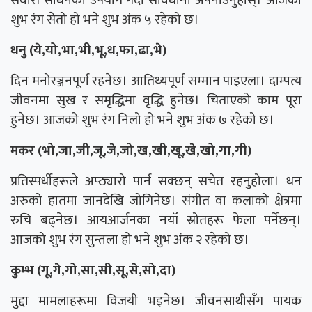
सवारी साधनको उपयोग गर्दा सावधानी अपनाउनुहोस्। आजको
शुभ रंग सेतो हो भने शुभ अंक ५ रहेको छ।
धनु (ये,यो,भा,भी,भू,ध,फा,ढा,भे)
दिन मनोरञ्जनपूर्ण रहनेछ। आतिथ्यपूर्ण सम्मान पाइएला। दाम्पत्य
जीवनमा सुख र समृद्धिमा वृद्धि हुनेछ। चिताएको काम पूरा
हुनेछ। आजको शुभ रंग निलो हो भने शुभ अंक ७ रहेको छ।
मकर (भो,जा,जी,जू,जे,जो,ख,खी,खू,खे,खो,गा,गी)
प्रतिस्पर्धीहरूले अप्ठ्यारो पार्न सक्छन् सचेत रहनुहोला। धन
अरुको हातमा जानदेखि जोगिनेछ। संगीत वा कलाको क्षेत्रमा
रुचि बढ्नेछ। आयआर्जनका नयाँ स्रोतहरू फेला पर्नेछन्।
आजको शुभ रंग सुन्तला हो भने शुभ अंक २ रहेको छ।
कुम्भ (गू,गे,गो,सा,सी,सू,से,सो,दा)
मुद्दा मामलाहरूमा विजयी भइनेछ। जीवनसाथीसँग पायक