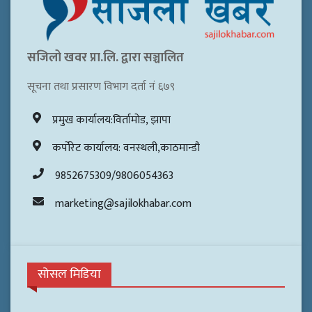
सजिलो खवर प्रा.लि. द्वारा सञ्चालित
सूचना तथा प्रसारण विभाग दर्ता नं ६७९
प्रमुख कार्यालय:विर्तामोड, झापा
कर्पोरेट कार्यालय: वनस्थली,काठमान्डौ
9852675309/9806054363
marketing@sajilokhabar.com
सोसल मिडिया