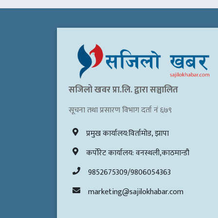
सजिलो खवर प्रा.लि. द्वारा सञ्चालित
सूचना तथा प्रसारण विभाग दर्ता नं ६७९
प्रमुख कार्यालय:विर्तामोड, झापा
कर्पोरेट कार्यालय: वनस्थली,काठमान्डौ
9852675309/9806054363
marketing@sajilokhabar.com