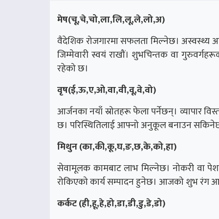
मेष(चू,चे,चो,ला,लि,लू,ले,लो,अ)
वैदेशिक रोजगारमा सफलता मिल्नेछ। अस्वस्थ्य अव
जिम्मेवारी स्वयं राखौं। शुभचिन्तक वा गुरुवर्
रहेको छ।
वृष(ई,ऊ,ए,ओ,वा,वी,वू,वे,वो)
आर्जनका नयाँ स्रोतहरू फेला पर्नेछन्। व्यापार वि
छ। परिस्थितिलाई आफ्नो अनुकूल बनाउन सकिनेछ
मिथुन (का,की,कू,घ,ङ,छ,के,को,हा)
सेवामूलक कामबाट लाभ मिल्नेछ। नोकरी वा पेशाम
रोकिएको कार्य सम्पादन हुनेछ। आजको शुभ रंग आ
कर्कट (ही,हू,हे,हो,डा,डी,डु,डे,डो)