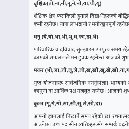
वृश्चिक(तो,ना,नी,नू,ने,नो,या,यी,यू)
शैक्षिक क्षेत्र फराकिलो हुनाले विद्यार्थीहरूको बौ
कमी रहनेछ। यात्रा लाभदायी र मनोरञ्जनपूर्ण रहन
धनु (ये,यो,भा,भी,भू,ध,फा,ढा,भे)
पारिवारिक वादविवाद सुल्झाउन उपयुक्त समय रहे
कामको सफलताले मन ढुक्क रहनेछ। आजको शुभ रं
मकर (भो,जा,जी,जू,जे,जो,ख,खी,खू,खे,खो,गा,ग
गुप्त योजनाहरू सार्वजनिक नगर्नुहोला। भाग्यक
कानुनी वा आर्थिक पक्ष मजबुत रहनेछ। आजको शुभ 
कुम्भ (गू,गे,गो,सा,सी,सू,से,सो,दा)
आफ्नो ज्ञानलाई निखार्ने समय रहेको छ। रचनात्
आउनेछ। उच्च पदासीन व्यक्तिहरूसँग सम्पर्क बढ्