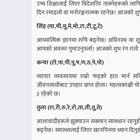
उच्च शिक्षालाई लिएर विदेशतिर ताक्नेहरूको ला
दिन रमाइलो वा मनोरञ्जनात्मक रहनेछ। आजको शुभ
सिंह (मा,मी,मू,मे,मो,टा,टी,टू,टे)
आध्यात्मिक ज्ञानमा रुचि बढ्नेछ। अधिनस्थ वा श
आयको अवसर गुमाउनुपर्ला। आजको शुभ रंग रातो 
कन्या (टो,पा,पी,पू,ष,ण,ठ,पे,पो)
व्यापार व्यवसायमा राम्रो फड्को हात मार्
जीवनसाथीबाट उपहार प्राप्त होला। महत्वकांक्षी 
३ रहेको छ।
तुला (रा,री,रु,रे,रो,ता,ती,तू,ते)
आशावादीहरूले झुक्याउन सक्लान् सावधान रहनुहोस
बढ्नेछ। स्वास्थ्यलाई लिएर खानपिनमा ध्यान दिनु