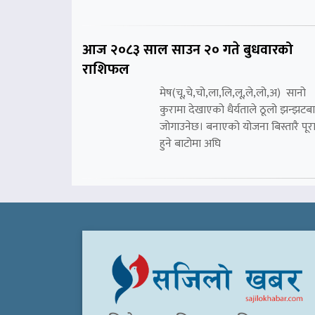
आज २०८३ साल साउन २० गते बुधवारको
राशिफल
मेष(चू,चे,चो,ला,लि,लू,ले,लो,अ) सानो
कुरामा देखाएको धैर्यताले ठूलो झन्झटब
जोगाउनेछ। बनाएको योजना बिस्तारै पूर
हुने बाटोमा अघि