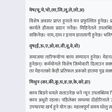
मेष(चू,चे,चो,ला,लि,लू,ले,लो,अ)
विशेष अवसर प्राप्त हुनाले मन प्रफुल्लित हुनेछ
कार्यले हौसला प्रदान गर्नेछ। मिहिनेतले उपल
सकिनेछ। नाम, दाम र इनाम हातलागी हुनेछ। भव
वृष(ई,ऊ,ए,ओ,वा,वी,वू,वे,वो)
समाजमा तारिफयोग्य काम सम्पादन हुनेछ। मेहनत
हुनेछन्। कर्मयोगले विशेष जिम्मेवारी दिलाउन सक्
तर मेहनतको केही प्रतिफल अरूको हातमा पुग्न स
मिथुन (का,की,कू,घ,ङ,छ,के,को,हा)
काम बिग्रने भयले सताउनेछ भने न्यून उपलब्धिमा चित
काम अधुरो रहला। पहिलेका समस्या दोहोरिनाले उ
उपचारमा खर्च हुने योग छ। महत्त्वपूर्ण समय घरेलु स