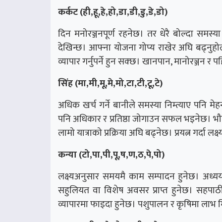
कर्कट (ही,हू,हे,हो,डा,डी,डु,डे,डो)
दिन मनोरञ्जनपूर्ण रहनेछ। तर धेरै बोल्दा सम
देखिन्छ। आफ्ना योजना गोप्य राखेर अघि बढ्नुह
व्यापार गर्नुपर्ने हुन सक्छ। खानपान, मानोरञ्जन
सिंह (मा,मी,मू,मे,मो,टा,टी,टू,टे)
अधिक खर्च गर्ने बानीले समस्या निम्त्याए पनि 
पनि अधिकार र प्रतिष्ठा जोगाउन सफल भइनेछ। भौत
लामो यात्राको प्रक्रिया अघि बढ्नेछ। प्रयत्न गर्दा लक्ष
कन्या (टो,पा,पी,पू,ष,ण,ठ,पे,पो)
लक्ष्यअनुसार समयमै काम सम्पादन हुनेछ। अध्ययनको
सहुलियत वा विशेष अवसर प्राप्त हुनेछ। सहपाठीहर
व्यापारमा फाइदा हुनेछ। पशुपालन र कृषिमा लाभ 