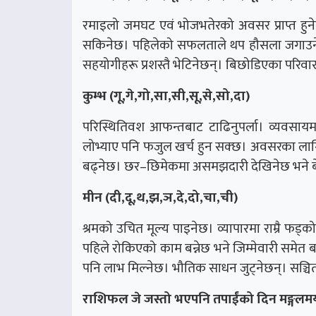
रमाइलो जमघट एवं भोजभतेरको अवसर प्राप्त हुने
सकिनेछ। पहिलेको सफलताले थप हौसला जगाउनेछ।
सहयोगीहरू प्रशस्तै भेटिनेछन्। बिछोडिएका परिव
कुम्भ (गू,गे,गो,सा,सी,सू,से,सो,दा)
परिस्थितिवश आफन्तबाट टाढिनुपर्ला। व्यवसाय
लोभ्याए पनि फजुल खर्च हुन सक्छ। अवसरका लागि कडा 
बढ्नेछ। छर–छिमेकमा असमझदारी देखिनेछ भने 
मीन (दी,दू,थ,झ,ञ,दे,दो,चा,ची)
श्रमको उचित मूल्य पाइनेछ। व्यापारमा राम्रै फड्
पहिले रोकिएको काम बन्नेछ भने जिम्मेवारी समेत ब
पनि लाभ मिल्नेछ। भौतिक साधन जुट्नेछन्। सञ्च
राशिफल जे जस्तो भएपनि तपाईंको दिन मङ्गलमय