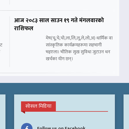
आज २०८३ साल साउन १९ गते मंगलवारको
राशिफल
मेष(चू,चे,चो,ला,लि,लू,ले,लो,अ) धार्मिक वा
ाट
सांस्कृतिक कार्यक्रमहरूमा सहभागी
ा
भइएला। भौतिक सुख सुविधा जुटाउन धन
खर्चका योग छन्।
सोसल मिडिया
Follow us on Facebook