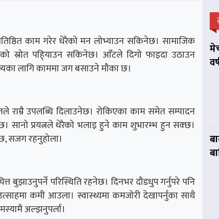
। प्रतिष्ठित काम गरेर धेरैको मन लोभ्याउन सकिनेछ। सामाजिक
मे
ब्धिको स्रोत पहि्याउन सकिनेछ। आँटले दिगो फाइदा उठाउन
वर
िष्यका लागि काममा जग बसाउने मौका छ।
ले राम्रै उपलब्धि दिलाउनेछ। रोकिएका काम समेत सम्पादन
छ। सानो प्रयत्नले धेरैको भलाइ हुने काम शुभारम्भ हुन सक्छ।
क्छ, सजग रहनुहोला।
बा
बा
्त बुझाउनुपर्ने परिस्थिति रहनेछ। दिनभर दौडधुप गर्नुपरे पनि
त्साहमा कमी आउला। स्वास्थ्यमा कमजोरी देखापर्नुका साथै
मस्यामै अल्झनुपर्ला।