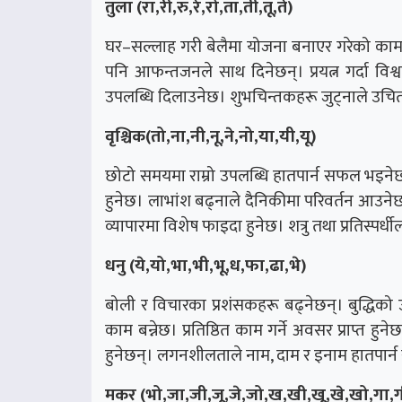
तुला (रा,री,रु,रे,रो,ता,ती,तू,ते)
घर–सल्लाह गरी बेलैमा योजना बनाएर गरेको काम
पनि आफन्तजनले साथ दिनेछन्। प्रयत्न गर्दा विश्
उपलब्धि दिलाउनेछ। शुभचिन्तकहरू जुट्नाले उचित 
वृश्चिक(तो,ना,नी,नू,ने,नो,या,यी,यू)
छोटो समयमा राम्रो उपलब्धि हातपार्न सफल भइनेछ।
हुनेछ। लाभांश बढ्नाले दैनिकीमा परिवर्तन आउनेछ।
व्यापारमा विशेष फाइदा हुनेछ। शत्रु तथा प्रतिस्पर्
धनु (ये,यो,भा,भी,भू,ध,फा,ढा,भे)
बोली र विचारका प्रशंसकहरू बढ्नेछन्। बुद्धिको उ
काम बन्नेछ। प्रतिष्ठित काम गर्ने अवसर प्राप्त 
हुनेछन्। लगनशीलताले नाम, दाम र इनाम हातपार्
मकर (भो,जा,जी,जू,जे,जो,ख,खी,खू,खे,खो,गा,ग