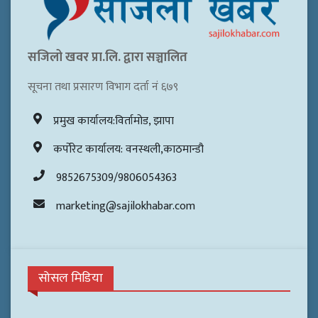
सजिलो खवर प्रा.लि. द्वारा सञ्चालित
सूचना तथा प्रसारण विभाग दर्ता नं ६७९
प्रमुख कार्यालय:विर्तामोड, झापा
कर्पोरेट कार्यालय: वनस्थली,काठमान्डौ
9852675309/9806054363
marketing@sajilokhabar.com
सोसल मिडिया