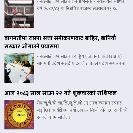
काठमाडौं, २२ साउन । मेची भन्सार कार्यालयले आर्थिक
वर्ष २०८२/८३ मा निर्धारित राजस्व लक्ष्यको ९३.३०
बागमतीमा राप्रपा सत्ता समीकरणबाट बाहिर, बानियाँ
सरकार जोगाउने प्रयासमा
काठमाडौं, २२ साउन । राष्ट्रिय प्रजातन्त्र पार्टी (राप्रपा)
बागमती प्रदेश संसदीय दलले तत्काल प्रदेश सरकारमा
आज २०८३ साल साउन २२ गते शुक्रवारको राशिफल
मेष(चू,चे,चो,ला,लि,लू,ले,लो,अ) आज काममा उत्साह
बढ्नेछ। कार्यक्षेत्रमा नयाँ अवसर मिल्ने योग छ। साथीको
साथले काम सजिलो