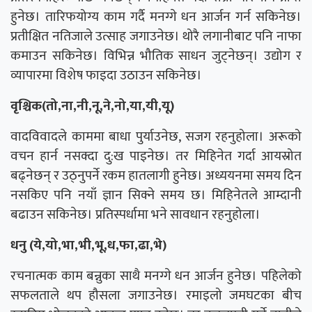
हुनेछ। तारिफयोग्य काम गर्दै मनग्गे धन आर्जन गर्न सकिनेछ।
प्रतीक्षित नतिजाले उत्साह जगाउनेछ। थोरै लगानीबाट पनि नाफा
कमाउन सकिनेछ। विभिन्न भौतिक साधन जुट्नेछन्। उद्योग र
व्यापारमा विशेष फाइदा उठाउन सकिनेछ।
वृश्चिक(तो,ना,नी,नू,ने,नो,या,यी,यू)
वादविवादले काममा बाधा पुर्याउनेछ, सजग रहनुहोला। अरूको
वचन हार्न नसक्दा दु:ख पाइनेछ। तर मिहिनेत गर्दा आयस्रोत
बढ्नेछन् र उठ्नुपर्ने रकम हातलागी हुनेछ। अध्ययनमा समय दिन
नसकिए पनि नयाँ ज्ञान सिक्ने समय छ। मिहिनेतले आम्दानी
बढाउन सकिनेछ। प्रतिस्पर्धामा भने सावधान रहनुहोला।
धनु (ये,यो,भा,भी,भू,ध,फा,ढा,भे)
रचनात्मक काम बन्नुका साथै मनग्गे धन आर्जन हुनेछ। पहिलेको
सफलताले थप हौसला जगाउनेछ। रमाइलो जमघटका बीच