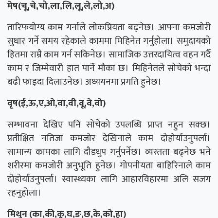
मेष(चू,चे,चो,ला,लि,लू,ले,लो,अ)
तारिफयोग्य काम गर्नाले लोकप्रियता बढ्नेछ। आफ्ना कमजोरी
सुधार गर्ने समय रहेकाले काममा मिहिनेत गर्नुहोला। समुदायको
हितमा राम्रै काम गर्न सकिनेछ। सामाजिक उत्तरदायित्व वहन गर्दै
काम र जिम्मेवारी हात पार्ने मौका छ। मिहिनेतले साेचेकाे भन्दा
बढी फाइदा दिलाउनेछ। अध्ययनमा प्रगति हुनेछ।
वृष(ई,ऊ,ए,ओ,वा,वी,वू,वे,वो)
सम्भावना देखिए पनि सोचेको उपलब्धि प्राप्त नहुन सक्छ।
प्रतीक्षित नतिजा कमजोर देखिनाले काम दोहोर्याउनुपर्ला।
सामान्य कामका लागि दौडधुप गर्नुपर्नेछ। व्यस्तता बढ्नेछ भने
शरीरमा कमजोरी अनुभूति हुनेछ। गोपनीयता बाहिरिनाले काम
दोहोर्याउनुपर्ला। स्वास्थ्यका लागि आहारविहारमा अलि सजग
रहनुहोला।
मिथुन (का,की,कू,घ,ङ,छ,के,को,हा)