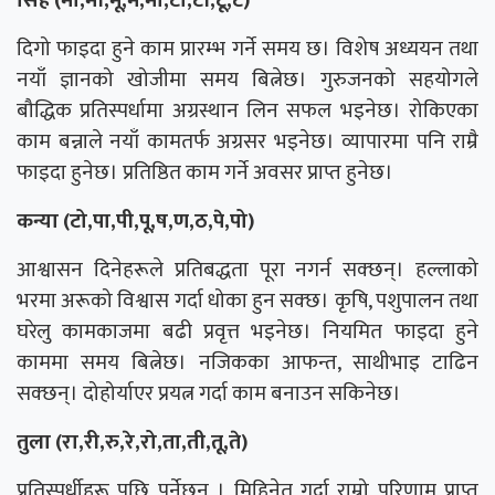
सिंह (मा,मी,मू,मे,मो,टा,टी,टू,टे)
दिगो फाइदा हुने काम प्रारम्भ गर्ने समय छ। विशेष अध्ययन तथा
नयाँ ज्ञानको खोजीमा समय बित्नेछ। गुरुजनको सहयोगले
बौद्धिक प्रतिस्पर्धामा अग्रस्थान लिन सफल भइनेछ। रोकिएका
काम बन्नाले नयाँ कामतर्फ अग्रसर भइनेछ। व्यापारमा पनि राम्रै
फाइदा हुनेछ। प्रतिष्ठित काम गर्ने अवसर प्राप्त हुनेछ।
कन्या (टो,पा,पी,पू,ष,ण,ठ,पे,पो)
आश्वासन दिनेहरूले प्रतिबद्धता पूरा नगर्न सक्छन्। हल्लाको
भरमा अरूको विश्वास गर्दा धोका हुन सक्छ। कृषि, पशुपालन तथा
घरेलु कामकाजमा बढी प्रवृत्त भइनेछ। नियमित फाइदा हुने
काममा समय बित्नेछ। नजिकका आफन्त, साथीभाइ टाढिन
सक्छन्। दोहोर्याएर प्रयत्न गर्दा काम बनाउन सकिनेछ।
तुला (रा,री,रु,रे,रो,ता,ती,तू,ते)
प्रतिस्पर्धीहरू पछि पर्नेछन् । मिहिनेत गर्दा राम्रो परिणाम प्राप्त