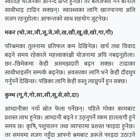
स्वादिष्ट भोजनको आनन्द प्राप्त हुनेछ। तर बलजफ्ती गर्ने बानीले
साथीभाइ टाढिन सक्छन्। स्वास्थ्यका लागि खानपानमा अलि
सजग रहनुहाेला। आफन्तको साथ सहयोग जुट्नेछ।
मकर (भो,जा,जी,जू,जे,जो,ख,खी,खू,खे,खो,गा,गी)
परिश्रमका तुलनामा प्रतिफल कम देखिनेछ। खर्च तथा विवाद
बढ्ने समय रहेकाले महत्त्वाकांक्षी योजनामा अघि नबढ्नुहोला।
छर–छिमेकमा केही असमझदारी बढ्न सक्छ। टाढाका
साथीभाइसँग सम्पर्क बढ्नेछ। अवसरका लागि भने केही दौडधुप
गर्नुपर्ने देखिन्छ। पछिका लागि केही वस्तु त्याग्नुपर्ने हुन सक्छ।
कुम्भ (गू,गे,गो,सा,सी,सू,से,सो,दा)
आम्दानीका नयाँ स्रोत फेला पर्नेछन्। पहिले गरेका कामबाट
प्रशस्त लाभ हुनेछ। आम्दानी बढ्ने र उठ्नुपर्ने रकम हातलागी हुने
समय छ। कृषि, पशुपालन तथा व्यापारमा प्रशस्त फाइदा हुनेछ।
तर समयमा सजग नहुँदा आफ्नो श्रमबाट अरूले फाइदा उठाउने