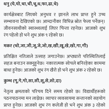
धनु (ये,यो,भा,भी,भू,ध,फा,ढा,भे)
कार्यक्षेत्रबाट लिएको अनुभव र ज्ञानले लाभ प्राप्त हुने उच्च
सम्भावना देखिएको छ। आम्दानीका विभिन्न स्रोत फेला पर्नेछन्।
जीवनसाथीको स्वास्थ्यलाई लिएर चिन्ता रहनेछ। आजको शुभ
रंग पहेलो हो भने शुभ अंक ९ रहेको छ।
मकर (भो,जा,जी,जू,जे,जो,ख,खी,खू,खे,खो,गा,गी)
प्रतिक्षित नतिजाले उत्साह जगाउनेछ। अप्ठ्यारो परिस्थितिलाई
सहज बनाउन सक्नुहुनेछ। नकारात्मक सोचले बनिरहेका काममा
बाधा हुनेछ। आजको शुभ रंग खैरो हो भने शुभ अंक २ रहेको छ।
कुम्भ (गू,गे,गो,सा,सी,सू,से,सो,दा)
नेतृत्व क्षमताको परिचय दिने समय रहेको छ। विद्यार्थीहरूको
पठनपाठनमा मन लाग्नेछ। व्यापार व्यवसायमा सन्तानको सहयोग
प्राप्त हुनेछ। आजको शुभ रंग कलेजी हो भने शुभ अंक ३ रहेको