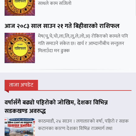
साथले काम सजिलो
आज २०८३ साल साउन २१ गते बिहीवारको राशिफल
मेष(चू,चे,चो,ला,लि,लू,ले,लो,अ) रोकिएको कामले पनि
गति समाउने संकेत छ। खर्च र आम्दानीबीच सन्तुलन
मिलाउँदा मन ढुक्क
ताजा अपडेट
वर्षासँगै बढ्यो पहिरोको जोखिम, देशका विभिन्न
सडकखण्ड अवरुद्ध
काठमाडौं, २४ साउन । लगातारको वर्षा, पहिरो र सडक
कटानका कारण देशका विभिन्न राजमार्ग तथा