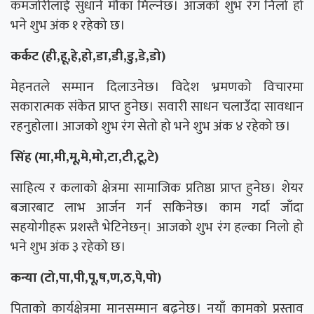
कमजोरीलाई सुधार्ने मौका मिल्नेछ। आजको शुभ रंग निलो हो
भने शुभ अंक १ रहेको छ।
कर्कट (ही,हू,हे,हो,डा,डी,डु,डे,डो)
मेहनतले सम्मान दिलाउनेछ। विदेश भ्रमणको विचारमा
सकारात्मक संकेत प्राप्त हुनेछ। सवारी साधन चलाउँदा सावधान
रहनुहोला। आजको शुभ रंग सेतो हो भने शुभ अंक ४ रहेको छ।
सिंह (मा,मी,मू,मे,मो,टा,टी,टू,टे)
साहित्य र कलाको क्षेत्रमा सामाजिक प्रतिष्ठा प्राप्त हुनेछ। शेयर
बजारबाट लाभ आर्जन गर्न सकिनेछ। काम गर्दा जाँदा
सहयोगीहरू प्रशस्तै भेटिनेछन्। आजको शुभ रंग हल्का निलो हो
भने शुभ अंक ३ रहेको छ।
कन्या (टो,पा,पी,पू,ष,ण,ठ,पे,पो)
पिताको कार्यक्षेत्रमा मानसम्मान बढ्नेछ। नयाँ कामको प्रस्ताव