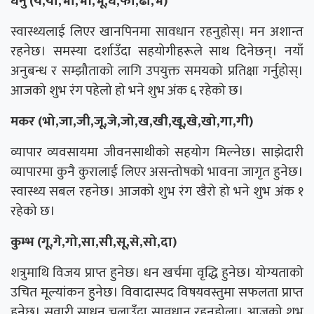
धनु (ये,यो,भा,भी,भू,ध,फा,ढा,भे)
स्वास्थ्यलाई लिएर खानपिनमा सावधान रहनुहोस्। मन अशान्त
रहनेछ। समस्या दर्शाउँदा सहयोगीहरूले साथ दिनेछन्। नयाँ
अनुबन्ध र सम्झौताको लागि उपयुक्त समयको प्रतिक्षा गर्नुहोस्।
आजको शुभ रंग पहेलो हो भने शुभ अंक ६ रहेको छ।
मकर (भो,जा,जी,जू,जे,जो,ख,खी,खू,खे,खो,गा,गी)
व्यापार व्यवसायमा जीवनसाथीको सहयोग मिल्नेछ। साझेदारी
व्यापारमा कुनै कुरालाई लिएर असन्तोषको भावना जागृत हुनेछ।
स्वास्थ्य सबल रहनेछ। आजको शुभ रंग खैरो हो भने शुभ अंक १
रहेको छ।
कुम्भ (गू,गे,गो,सा,सी,सू,से,सो,दा)
शत्रुमाथि विजय प्राप्त हुनेछ। धन खर्चमा वृद्धि हुनेछ। योग्यताको
उचित मूल्यांकन हुनेछ। विवादास्पद विषयवस्तुमा सफलता प्राप्त
हुनेछ। सवारी साधन चलाउँदा सावधान रहनुहोला। आजको शुभ