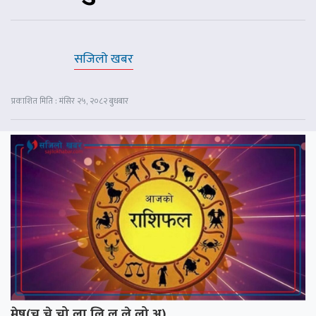
सजिलो खबर
प्रकाशित मिति : मंसिर २५, २०८२ बुधबार
मेष(चू,चे,चो,ला,लि,लू,ले,लो,अ)