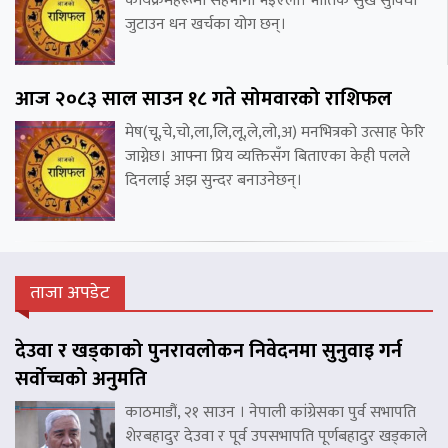
कार्यक्रमहरूमा सहभागी भइएला। भौतिक सुख सुविधा
जुटाउन धन खर्चका योग छन्।
आज २०८३ साल साउन १८ गते सोमवारको राशिफल
मेष(चू,चे,चो,ला,लि,लू,ले,लो,अ) मनभित्रको उत्साह फेरि
जाग्नेछ। आफ्ना प्रिय व्यक्तिसँग बिताएका केही पलले
दिनलाई अझ सुन्दर बनाउनेछन्।
ताजा अपडेट
देउवा र खड्काको पुनरावलोकन निवेदनमा सुनुवाइ गर्न
सर्वोच्चको अनुमति
काठमाडौं, २१ साउन । नेपाली कांग्रेसका पुर्व सभापति
शेरबहादुर देउवा र पूर्व उपसभापति पूर्णबहादुर खड्काले