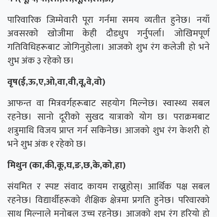
पारिवारिक जिम्मेवारी पूरा गर्नमा समय व्यतीत हुनेछ। नयाँ
अवसरको खोजीमा केही दौडधुप गर्नुपर्ला। जोखिमपूर्ण
गतिविधिहरूबाट जोगिनुहोला। आजको शुभ रंग कलेजी हो भने
शुभ अंक ३ रहेको छ।
वृष(ई,ऊ,ए,ओ,वा,वी,वू,वे,वो)
आफन्त वा मित्रवर्गहरूबाट सहयोग मिल्नेछ। स्वास्थ्य सबल
रहनेछ। सानो दूरीको सुखद यात्राको योग छ। पराक्रमबाट
शत्रुमाथि विजय प्राप्त गर्न सकिनेछ। आजको शुभ रंग केशरी हो
भने शुभ अंक १ रहेको छ।
मिथुन (का,की,कू,घ,ङ,छ,के,को,हा)
संयमित र स्पष्ट संवाद कायम राख्नुहोस्। आर्थिक पक्ष सबल
रहनेछ। विद्यार्थीहरूको शैक्षिक क्षेत्रमा प्रगति हुनेछ। परिवारको
साथ मिल्नाले मनोबल उच्च रहनेछ। आजको शुभ रंग हरियो हो