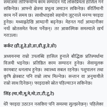
समाजमा तारिफयोग्य काम सम्पादन गर्दै लोकप्रियता हासिल गर्न
सकिनेछ। आफ्नो क्षेत्रमा प्रभुत्व जमाउन सकिनेछ। कीर्तिमानी
काम गर्ने समय छ। साथीभाइको सहयोग जुट्नाले मनग्य फाइदा
हुनेछ। मध्याह्नदेखि आम्दानी बढ्नेछ। मेहनत गर्दा आम्दानीका
नयाँ स्रोतसमेत फेला पर्नेछन्। तर आकस्मिक समस्याले खर्च
गराउला।
कर्कट (ही,हू,हे,हो,डा,डी,डु,डे,डो)
अध्ययनमा राम्रो उपलब्धि हासिल हुनाले बौद्धिक प्रतिस्पर्धामा
विजयी भइनेछ। प्रतिष्ठित काम सम्पादन हुनेछ। सेवामूलक
कामबाट धनलाभ हुनेछ। स्वास्थ्य सबल रहनेछ। पशुपालन तथा
कृषि क्षेत्रबाट पनि राम्रो लाभ मिल्नेछ। सन्तान वा अनुयायीले
राम्रो साथ दिनेछन्। फाइदाको स्रोत पहिल्याउन सकिनेछ।
सिंह (मा,मी,मू,मे,मो,टा,टी,टू,टे)
धेरै फाइदा उठाउन नसकिए पनि समस्या सुल्झनेछन्। पहिलेका