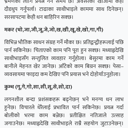
भ्रमणका लागि प्रयत्न गर्ने समय छ। अवसरको खोजीमा केही
दौडधुप गर्नुपर्ला। टाढाका साथीभाइले काममा साथ दिनेछन्।
सरसापटमा केही धन बाहिरिन सक्छ।
मकर (भो,जा,जी,जू,जे,जो,ख,खी,खू,खे,खो,गा,गी)
विभिन्न भौतिक साधन संग्रह गर्ने मौका छ। प्रतिद्वन्द्वीहरूलाई पछि
पार्न सकिनेछ। चिताएको काम पनि पूरा हुन सक्छ। मध्याह्नदेखि
साथीभाइसँग सन्तुलित व्यवहार गर्नुहोला। बेसुरमा काम गर्ने
बानीले मेहनत खेर जानेछ। आँटेकाे काम बिग्रन सक्छ। पेसा–
व्यवसायमा फाइदा कम देखिए पनि प्रयास भने दोहोर्याउनुहोला।
कुम्भ (गू,गे,गो,सा,सी,सू,से,सो,दा)
लगनशील बन्दा प्रशंसकहरू बढ्नेछन् भने मनग्य धन लाभ
हुनेछ। विचारले धेरैलाई प्रभावित पार्न सकिनेछ। प्रयत्न गर्दा
बोलीको भरमा काम बन्नेछ। प्रतीक्षित नतिजाले उत्साह
जगाउनेछ। मध्याह्नदेखि साथीभाइले राम्रै सहयोग जुटाउनेछन्।