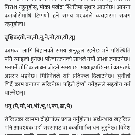
निराश नहुनुहोस्, मौका पर्खंदा स्थितिमा सुधार आउनेछ। आफ्ना
कमजोरीमाथि टिप्पणी हुने समय भएकाले व्यवहारमा सजग
रहनुहोला।
वृश्चिक(तो,ना,नी,नू,ने,नो,या,यी,यू)
कामका लागि बिहानको समय अनुकूल रहनेछ भने परिस्थिति
पनि रमाइलो हुनेछ। परिवारजनको साथले नयाँ आशा जगाउनेछ।
मनपर्ने भौतिक साधन जोड्ने समय छ। मध्याह्नपछि नयाँ कामतर्फ
अग्रसर भइनेछ। मिहिनेतले राम्रै प्रतिफल दिलाउनेछ। चुनौती
चिर्दै काम बनाउन सकिनेछ। पहिले ईर्ष्या गर्नेहरूले सहयोग गर्न
थाल्नेछन्।
धनु (ये,यो,भा,भी,भू,ध,फा,ढा,भे)
रोकिएका काममा दोहोर्याएर प्रयत्न गर्नुहोला। अर्थअभाव खट्किए
पनि आवश्यक पर्दा सरसापट वा कर्जामार्फत धन जुट्नेछ। विदेश