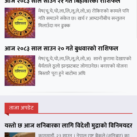
आज २०८३ साल साउन २१ गते बिहीवारको राशिफल
मेष(चू,चे,चो,ला,लि,लू,ले,लो,अ) रोकिएको कामले पनि
गति समाउने संकेत छ। खर्च र आम्दानीबीच सन्तुलन
मिलाउँदा मन ढुक्क
आज २०८३ साल साउन २० गते बुधवारको राशिफल
मेष(चू,चे,चो,ला,लि,लू,ले,लो,अ) सानो कुरामा देखाएको
धैर्यताले ठूलो झन्झटबाट जोगाउनेछ। बनाएको योजना
बिस्तारै पूरा हुने बाटोमा अघि
ताजा अपडेट
यस्तो छ आज शनिबारका लागि विदेशी मुद्राको विनिमयदर
काठमाडौं, २३ साउन । नेपाल राष्ट्र बैंकले (शनिबार) का