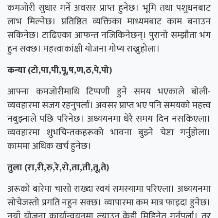
कमजोरी सुधार गर्ने अवसर प्राप्त हुनेछ। भूमि तथा पशुधनबाट
लाभ मिल्नेछ। प्रतिष्ठित व्यक्तिका माध्यमबाट काम बनाउन
सकिनेछ। टाढिएका आफन्त नजिकिनेछन्। पुरानो सम्झौता भंग
हुन सक्छ। महत्त्वाकांक्षी योजना गोप्य राख्नुहोला।
कन्या (टो,पा,पी,पू,ष,ण,ठ,पे,पो)
आफ्ना कमजोरीमाथि टिप्पणी हुने समय भएकाले बोली-
व्यवहारमा सजग रहनुपर्ला। अवसर प्राप्त भए पनि समयको महत्त्व
नबुझ्नाले पछि परिनेछ। अध्ययनमा धेरै समय दिन नसकिएला।
व्यवहारमा शुभचिन्तकहरूको भावना बुझ्ने चेष्टा गर्नुहोला।
काममा अधिक खर्च हुनेछ।
तुला (रा,री,रु,रे,रो,ता,ती,तू,ते)
अरूको बारेमा चासो राख्दा स्वयं समस्यामा परिएला। अध्ययनमा
सोचेजस्तो प्रगति नहुन सक्छ। व्यापारमा कम मात्र फाइदा हुनेछ।
नयाँ योजना कार्यान्वयनमा ल्याउन केही मिहिनेत गर्नुपर्ला। तर