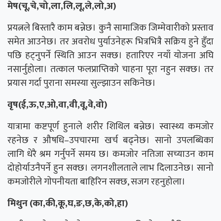
मेष(चू,चे,चो,ला,लि,लू,ले,लो,अ)
प्रयत्नले बिस्तारै काम बन्नेछ। कुनै सामाजिक जिम्मेवारीको प्रस्ताव
समेत आउनेछ। तर अवराेध पुर्याउनेहरू भित्रभित्रै सक्रिय हुने हुँदा
पछि हट्नुपर्ने स्थिति आउन सक्छ। हतारिएर नयाँ याेजना अघि
नसार्नुहोला। तत्काल फलप्राप्तिकाे चाहना पूरा नहुन सक्छ। तर
प्रयास गर्दा पुराना समस्या सुल्झाउन सकिनेछ।
वृष(ई,ऊ,ए,ओ,वा,वी,वू,वे,वो)
यात्रामा कष्टपूर्ण हुनाले शरीर शिथिल बन्नेछ। स्वास्थ्य कमजोर
रहनेछ र औषधि–उपचारमा खर्च बढ्नेछ। सानाे उपलब्धिका
लागि धेरै श्रम गर्नुपर्ने समय छ। कमजाेर नतिजा सच्याउन काम
दोहोर्याउनैपर्ने हुन सक्छ। लगनशीलताले लाभ दिलाउनेछ। सानाे
कमजाेरीले गाेपनीयता बाहिरिन सक्छ, सजग रहनुहोला।
मिथुन (का,की,कू,घ,ङ,छ,के,को,हा)