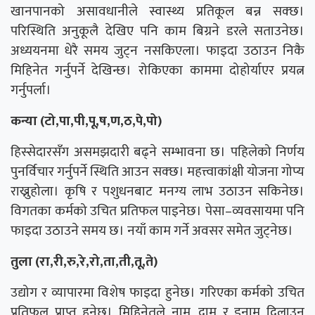
खानपानको असावधानीले स्वास्थ्य प्रतिकूल बन्न सक्छ।
परिस्थिति अनुकूलै देखिए पनि काम बिग्रने डरले सताउनेछ।
अध्ययनमा धेरै समय जुट्न नसकिएला। फाइदा उठाउन निकै
मिहिनेत गर्नुपर्ने देखिन्छ। रोकिएका काममा दोहोर्याएर प्रयत्न
गर्नुपर्ला।
कन्या (टो,पा,पी,पू,ष,ण,ठ,पे,पो)
हिस्सेदारसँग असमझदारी बढ्ने सम्भावना छ। पहिलेको निर्णय
पुनर्विचार गर्नुपर्ने स्थिति आउन सक्छ। महत्त्वाकांक्षी योजना गोप्य
राख्नुहोला। कृषि र पशुधनबाट मनग्य लाभ उठाउन सकिनेछ।
विगतका कर्मको उचित प्रतिफल पाइनेछ। पेसा–व्यवसायमा पनि
फाइदा उठाउने समय छ। नयाँ काम गर्ने अवसर समेत जुट्नेछ।
तुला (रा,री,रु,रे,रो,ता,ती,तू,ते)
उद्योग र व्यापारमा विशेष फाइदा हुनेछ। गरिएका कर्मको उचित
प्रतिफल प्राप्त हुनेछ। मिहिनेतले नाम, दाम र इनाम दिलाउन