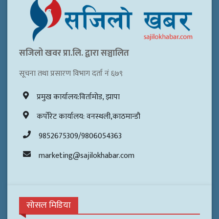
सजिलो खवर प्रा.लि. द्वारा सञ्चालित
सूचना तथा प्रसारण विभाग दर्ता नं ६७९
प्रमुख कार्यालय:विर्तामोड, झापा
कर्पोरेट कार्यालय: वनस्थली,काठमान्डौ
9852675309/9806054363
marketing@sajilokhabar.com
सोसल मिडिया