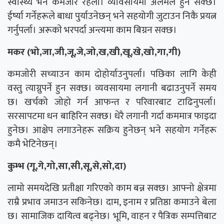
स्वास्थ्य भने कमजोर रहला। व्यावसायमा अलमल हुन सक्छ।
ईर्ष्या गर्नेहरूले बाधा पुर्याउनेछन् भने सहयोगी जुटाउन निकै प्रयत्न
गर्नुपर्ला। अरूकाे भरपर्दा अन्त्यमा काम बिग्रन सक्छ।
मकर (भो,जा,जी,जू,जे,जो,ख,खी,खू,खे,खो,गा,गी)
कमजाेरी सच्याउन काम दोहोर्याउनुपर्ला। पछिका लागि केही
वस्तु त्याग्नुपर्ने हुन सक्छ। व्यवसायमा लगानी बढाउनुपर्ने समय
छ। खर्चको जोहो गर्न आफन्त र परिवारबाट टाढिनुपर्ला।
सरसापटमा धन बाहिरिन सक्छ। धेरै लगानी गर्दा कममात्र फाइदा
हुनेछ। आक्षेप लगाउनेहरू सक्रिय हुनेछन् भने सहयोग गर्नेहरू
कमै भेटिनेछन्।
कुम्भ (गू,गे,गो,सा,सी,सू,से,सो,दा)
लामो समयदेखि प्रतीक्षा गरिएको काम बन्न सक्छ। आफ्नो क्षेत्रमा
राम्रै प्रभाव जमाउन सकिनेछ। दाम, इनाम र प्रतिष्ठा कमाउने बेला
छ। सामाजिक दायित्व बढ्नेछ। भूमि, वाहन र पैत्रिक सम्पत्तिबाट