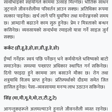
साथीभाइको सहयोगले काममा उत्साह मिल्नेछ। भौतिक साधन
जुट्नाले जीवनशैलीमा परिवर्तन आउन सक्छ। अतिथिका रूपमा
सत्कार पाइनेछ। खर्च लागे पनि घुमफिर तथा मनोरञ्जनको समय
छ। आम्दानी बढाउने काम सुरु हुनेछ। प्रेम र मित्रताको बन्धन
कसिनेछ। व्यवसायको सन्दर्भमा रमाइलो यात्रा गर्ने साइज जुर्न
सक्छ।
कर्कट (ही,हू,हे,हो,डा,डी,डु,डे,डो)
ईर्ष्या गर्नेहरू स्वयं पछि पर्नेछन् भने कर्मयोगले भविष्यको बाटो
समाउनेछ। समस्या पन्छाएर अधिकार स्थापित गर्न सकिनेछ।
दिगो फाइदा हुने काममा जग बसाउने मौका छ। रोग तथा
शत्रुमाथि विजय प्राप्त हुनेछ। प्रतिस्पर्धाको दौडमा समेत जित
हासिल हुनेछ। पेसा–व्यवसायमा मनग्य लाभ उठाउन सकिनेछ।
सिंह (मा,मी,मू,मे,मो,टा,टी,टू,टे)
आगन्तुकहरूले अलमल्याउने हुनाले जीवनशैली व्यस्त रहनेछ।